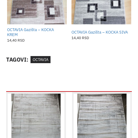
OCTAVIA Gazišta – KOCKA
O
OCTAVIA Gazišta – KOCKA SIVA
KREM
14,40 RSD
14,40 RSD
1
TAGOVI:
OCTAVIA