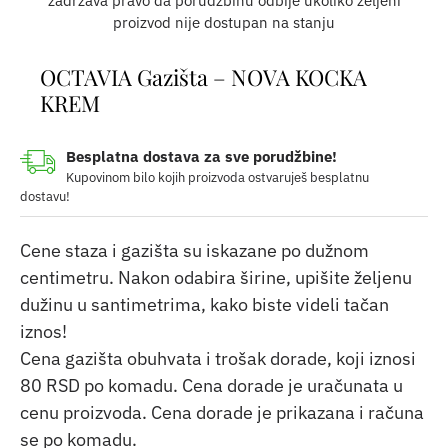
zadržava pravo da porudžbinu odbije ukoliko željeni
proizvod nije dostupan na stanju
OCTAVIA Gazišta – NOVA KOCKA
KREM
Besplatna dostava za sve porudžbine!
Kupovinom bilo kojih proizvoda ostvaruješ besplatnu
dostavu!
Cene staza i gazišta su iskazane po dužnom
centimetru. Nakon odabira širine, upišite željenu
dužinu u santimetrima, kako biste videli tačan
iznos!
Cena gazišta obuhvata i trošak dorade, koji iznosi
80 RSD po komadu. Cena dorade je uračunata u
cenu proizvoda. Cena dorade je prikazana i računa
se po komadu.