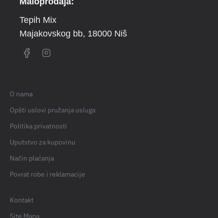
Maloprodaja:
Tepih Mix
Majakovskog bb
, 18000 Niš
O nama
Opšti uslovi pružanja usluga
Politika privatnosti
Uputstvo za kupovinu
Način plaćanja
Povrat robe i reklamacije
Kontakt
Site Mapa