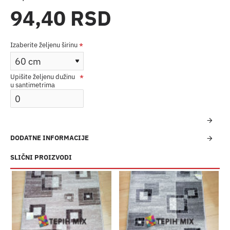
94,40 RSD
Izaberite željenu širinu
Upišite željenu dužinu
u santimetrima
DODATNE INFORMACIJE
SLIČNI PROIZVODI