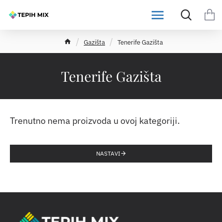
h
Gazišta
Tenerife Gazišta
o
m
e
Tenerife Gazišta
Trenutno nema proizvoda u ovoj kategoriji.
NASTAVI