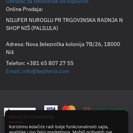
Obrazac za odustanak od kupovine
Online Prodaja:
NILUFER NUROGLU PR TRGOVINSKA RADNJA N
SHOP NIŠ (PALILULA)
Adresa: Nova železnička kolonija 7B/26, 18000
Niš
Telefon: +381 65 807 27 55
Email: info@tepihmix.com
KOLAČIĆI (COOKIES)
Koristimo kolačiće radi bolje funkcionalnosti sajta,
analitike i (po želji) marketinga. Možeš prihvatiti sve,