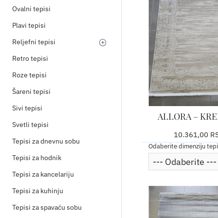
Ovalni tepisi
Plavi tepisi
Reljefni tepisi
Retro tepisi
Roze tepisi
Šareni tepisi
Sivi tepisi
ALLORA – KRE
Svetli tepisi
10.361,00 R
Tepisi za dnevnu sobu
Odaberite dimenziju tep
Tepisi za hodnik
Tepisi za kancelariju
Tepisi za kuhinju
Tepisi za spavaću sobu