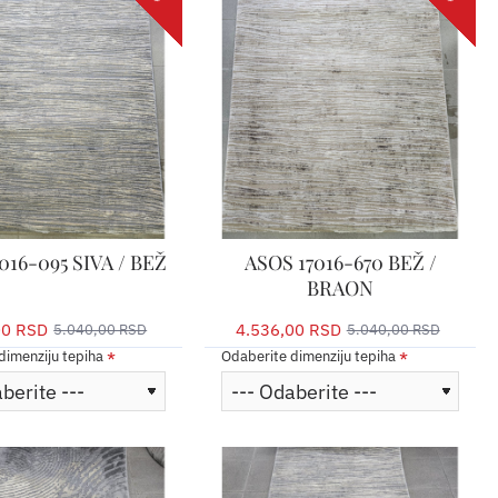
016-095 SIVA / BEŽ
ASOS 17016-670 BEŽ /
BRAON
00 RSD
4.536,00 RSD
5.040,00 RSD
5.040,00 RSD
dimenziju tepiha
Odaberite dimenziju tepiha