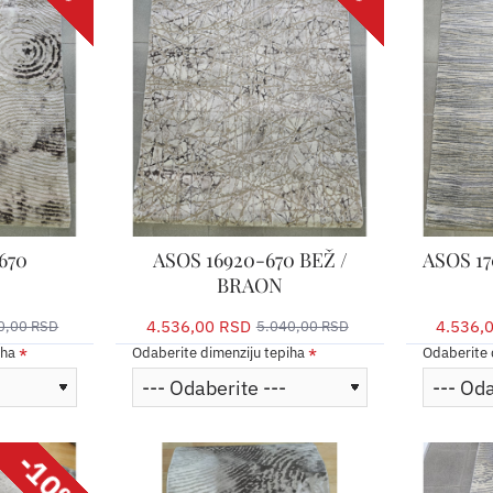
670
ASOS 16920-670 BEŽ /
ASOS 17
BRAON
4.536,00 RSD
4.536,
0,00 RSD
5.040,00 RSD
iha
Odaberite dimenziju tepiha
Odaberite 
-10%