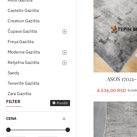
Asos Gazišta
Castello Gazišta
Creation Gazišta
Čupava Gazišta
Freya Gazišta
Moderna Gazišta
Reljefna Gazišta
Sandy
ASOS 17021-
Tenerife Gazišta
Zara Gazišta
FILTER
Poništi
4.536,00 RSD
5.04
CENA
Odaberite dimenziju tep