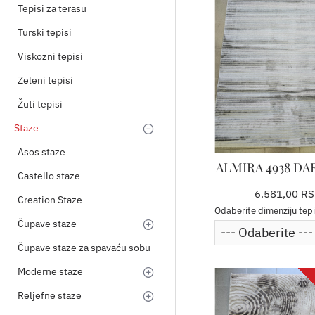
Tepisi za terasu
Turski tepisi
Viskozni tepisi
Zeleni tepisi
Žuti tepisi
Staze
Asos staze
ALMIRA 4938 DA
Castello staze
6.581,00 R
Creation Staze
Odaberite dimenziju tep
Čupave staze
Čupave staze za spavaću sobu
Moderne staze
Reljefne staze