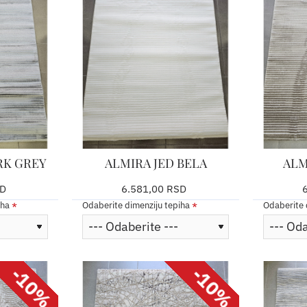
RK GREY
ALMIRA JED BELA
ALM
SD
6.581,00 RSD
iha
Odaberite dimenziju tepiha
Odaberite 
-10%
-10%