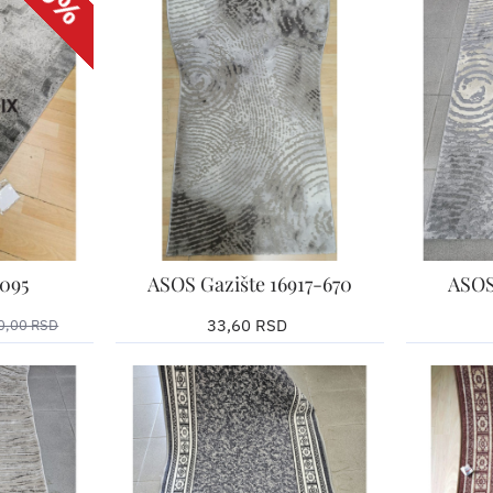
095
ASOS Gazište 16917-670
ASOS
33,60 RSD
Izaberite željenu širinu
Izaberite ž
0,00 RSD
Upišite željenu dužinu u
Upišite žel
iha
santimetrima
santimetr