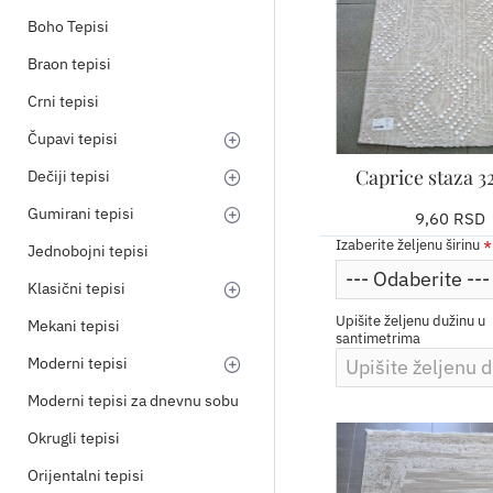
Boho Tepisi
Braon tepisi
Crni tepisi
Čupavi tepisi
​Caprice staza 3
Dečiji tepisi
Gumirani tepisi
9,60 RSD
Izaberite željenu širinu
Jednobojni tepisi
Klasični tepisi
Upišite željenu dužinu u
Mekani tepisi
santimetrima
Moderni tepisi
Moderni tepisi za dnevnu sobu
Okrugli tepisi
Orijentalni tepisi