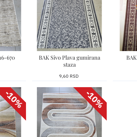
16-670
BAK Sivo Plava gumirana
BAK
staza
9,60 RSD
Izaberite željenu širinu
Izaberite ž