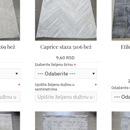
269 bež
​Caprice staza 5106 bež
​Eti
9,60 RSD
Izaberite željenu širinu
Upišite željenu dužinu u
Odaberite 
santimetrima