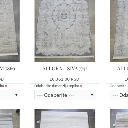
M 7869
ALLORA – SIVA 7742
ALLO
SD
10.361,00 RSD
1
iha
Odaberite dimenziju tepiha
Odaberite 