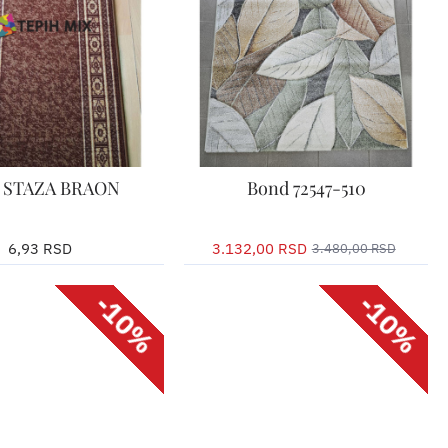
-10%
 STAZA BRAON
Bond 72547-510
6,93 RSD
eljenu širinu