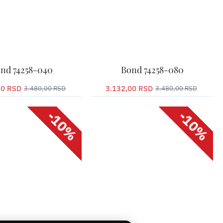
3.132,00 RSD
3.480,00 RSD
jenu dužinu u
Odaberite dimenziju tepiha
ima
-10%
-10%
nd 74258-040
Bond 74258-080