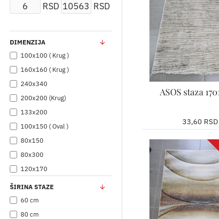
RSD
RSD
DIMENZIJA
100x100 ( Krug )
160x160 ( Krug )
240x340
200x200 (Krug)
133x200
100x150 ( Oval )
80x150
80x300
ASOS staza 170
120x170
120x180
ŠIRINA STAZE
33,60 RSD
133x190
60 cm
Izaberite željenu širinu
140x140 ( Krug )
80 cm