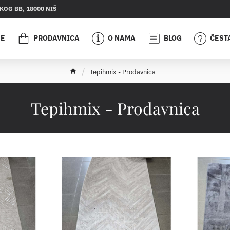
OG BB, 18000 NIŠ
JE
PRODAVNICA
O NAMA
BLOG
ČEST
h
Tepihmix - Prodavnica
o
m
e
Tepihmix - Prodavnica