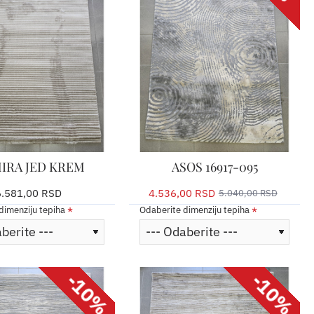
IRA JED KREM
ASOS 16917-095
6.581,00 RSD
4.536,00 RSD
5.040,00 RSD
dimenziju tepiha
Odaberite dimenziju tepiha
-10%
-10%