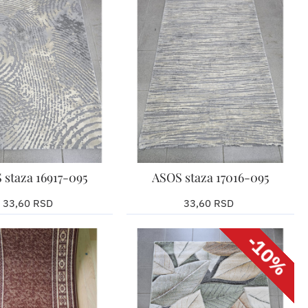
 staza 16917-095
ASOS staza 17016-095
33,60 RSD
33,60 RSD
eljenu širinu
Izaberite željenu širinu
jenu dužinu u
Upišite željenu dužinu u
ima
santimetrima