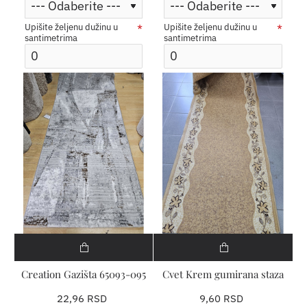
Upišite željenu dužinu u
Upišite željenu dužinu u
santimetrima
santimetrima
Creation Gazišta 65093-095
Cvet Krem gumirana staza
22,96 RSD
9,60 RSD