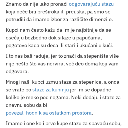
Znamo da nije lako pronaći
odgovarajuću stazu
koja neće biti preširoka ili preuska, pa smo se
potrudili da imamo izbor za različite dimenzije.
Kupci nam često kažu da im je najbitnije da se
osećaju bezbedno dok silaze u papučama,
pogotovo kada su deca ili stariji ukućani u kući.
I to nas baš raduje, jer to znači da stepenište više
nije nešto što vas nervira, već deo doma koji vam
odgovara.
Mnogi naši kupci uzmu staze za stepenice, a onda
se vrate po
staze za kuhinju
jer im se dopadne
koliko je meko pod nogama. Neki dodaju i staze za
dnevnu sobu da bi
povezali hodnik sa ostatkom prostora
.
Imamo i one koji prvo kupe stazu za spavaću sobu,