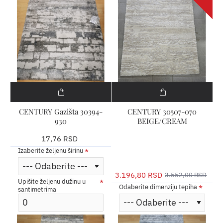
CENTURY Gazišta 30394-
CENTURY 30507-070
930
BEIGE/CREAM
17,76 RSD
Izaberite željenu širinu
3.196,80 RSD
3.552,00 RSD
Upišite željenu dužinu u
Odaberite dimenziju tepiha
santimetrima