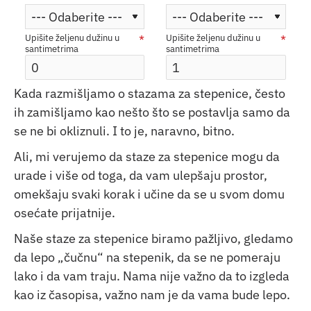
Upišite željenu dužinu u
Upišite željenu dužinu u
santimetrima
santimetrima
Kada razmišljamo o stazama za stepenice, često
ih zamišljamo kao nešto što se postavlja samo da
se ne bi okliznuli. I to je, naravno, bitno.
Ali, mi verujemo da staze za stepenice mogu da
urade i više od toga, da vam ulepšaju prostor,
omekšaju svaki korak i učine da se u svom domu
osećate prijatnije.
Naše staze za stepenice biramo pažljivo, gledamo
da lepo „čučnu“ na stepenik, da se ne pomeraju
lako i da vam traju. Nama nije važno da to izgleda
kao iz časopisa, važno nam je da vama bude lepo.