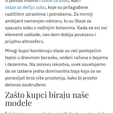
U ponudi imamo i
staze za sobu
, kao i
staze za dečiju sobu
, koje su prilagođene
različitim uzrastima i potrebama. Za mirniji
ambijent namenjen odmoru, tu su Staze za
spavaću sobu u nežnijim tonovima. Kada se svi ovi
elementi usklade, ceo dom dobija povezanu i
prijatnu atmosferu.
Mnogi kupci kombinuju staze sa već postojećim
tepisi u dnevnom boravku, vodeći računa o bojama
i dezenima. Na osnovu iskustva, uvek savetujemo
da se izabere jedna dominantna boja koja će se
ponavljati kroz više prostorija, kako bi prostor
delovao zaokruženo.
Zašto kupci biraju naše
modele