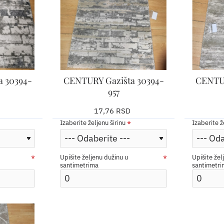
a 30394-
CENTURY Gazišta 30394-
CENTUR
957
17,76 RSD
Izaberite željenu širinu
Izaberite ž
Upišite željenu dužinu u
Upišite žel
santimetrima
santimetr