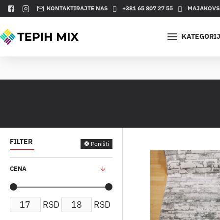
KONTAKTIRAJTE NAS
+381 65 807 27 55
MAJAKOVSK
KATEGORI
FILTER
Poništi
CENA
RSD
RSD