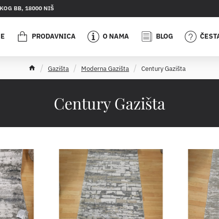
OG BB, 18000 NIŠ
JE
PRODAVNICA
O NAMA
BLOG
ČEST
h
Gazišta
Moderna Gazišta
Century Gazišta
o
m
e
Century Gazišta