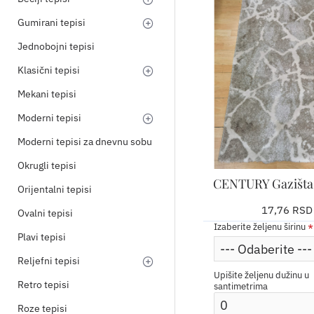
Gumirani tepisi
Jednobojni tepisi
Klasični tepisi
Mekani tepisi
Moderni tepisi
Moderni tepisi za dnevnu sobu
Okrugli tepisi
CENTURY Gazišta 
Orijentalni tepisi
17,76 RSD
Ovalni tepisi
Izaberite željenu širinu
Plavi tepisi
Reljefni tepisi
Upišite željenu dužinu u
Retro tepisi
santimetrima
Roze tepisi