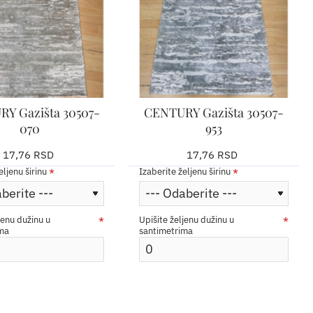
Y Gazišta 30507-
CENTURY Gazišta 30507-
070
953
17,76 RSD
17,76 RSD
eljenu širinu
Izaberite željenu širinu
jenu dužinu u
Upišite željenu dužinu u
ima
santimetrima