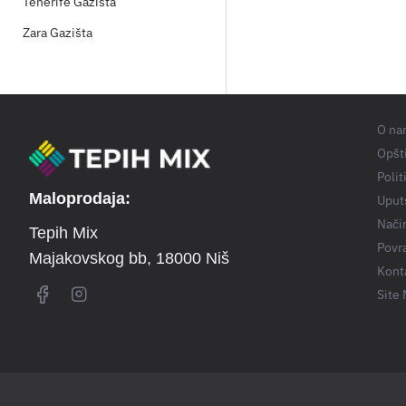
Tenerife Gazišta
Zara Gazišta
O na
Opšti
Polit
Maloprodaja:
Uput
Nači
Tepih Mix
Povra
Majakovskog bb
, 18000 Niš
Kont
Site