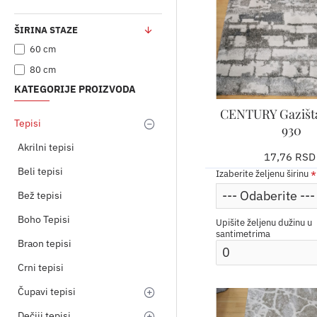
ŠIRINA STAZE
60 cm
80 cm
KATEGORIJE PROIZVODA
CENTURY Gazišt
Tepisi
930
Akrilni tepisi
17,76 RSD
Beli tepisi
Izaberite željenu širinu
Bež tepisi
Boho Tepisi
Upišite željenu dužinu u
santimetrima
Braon tepisi
Crni tepisi
Čupavi tepisi
Dečiji tepisi