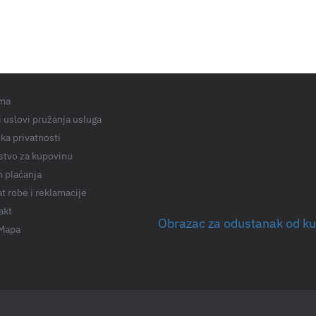
ma
 uslovi pružanja usluga
ika privatnosti
stvo za kupovinu
n plaćanja
t robe i reklamacije
akt
Obrazac za odustanak od k
 Mapa