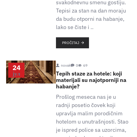
svakodnevnu smenu gostiju.
Tepisi za stan na dan moraju
da budu otporni na habanje,
lako se čiste i ..
PROČITAJ
24
novak
0
69
јул
Tepih staze za hotele: koji
materijali su najotporniji na
habanje?
Prošlog meseca nas je u
radnji posetio čovek koji
upravlja malim porodičnim
hotelom u unutrašnjosti. Stao
je ispred police sa uzorcima,