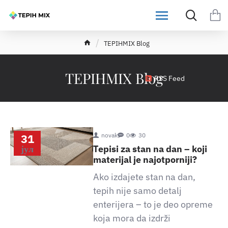
h
TEPIHMIX Blog
o
m
e
TEPIHMIX Blog
RSS Feed
31
novak
0
30
јул
Tepisi za stan na dan – koji
materijal je najotporniji?
Ako izdajete stan na dan,
tepih nije samo detalj
enterijera – to je deo opreme
koja mora da izdrži