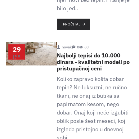
bilo jed..
PROČITAJ
29
novak
0
83
јун
Najbolji tepisi do 10.000
dinara - kvalitetni modeli po
pristupačnoj ceni
Koliko zapravo košta dobar
tepih? Ne luksuzni, ne ručno
tkani, ne onaj iz butika sa
papirnatom kesom, nego
dobar. Onaj koji neće izgubiti
oblik posle šest meseci, koji
izgleda pristojno u dnevnoj
sobi..