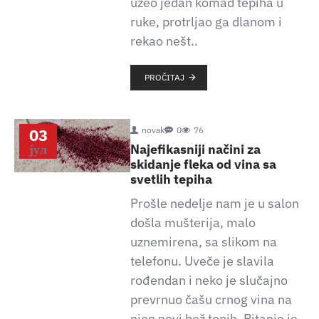
uzeo jedan komad tepiha u
ruke, protrljao ga dlanom i
rekao nešt..
PROČITAJ
03
novak
0
76
јул
Najefikasniji načini za
skidanje fleka od vina sa
svetlih tepiha
Prošle nedelje nam je u salon
došla mušterija, malo
uznemirena, sa slikom na
telefonu. Uveče je slavila
rođendan i neko je slučajno
prevrnuo čašu crnog vina na
njen novi bež tepih. Pitanje je