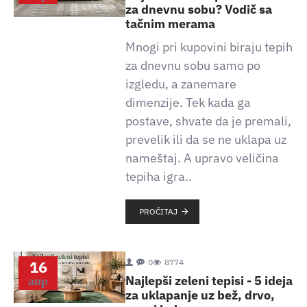
za dnevnu sobu? Vodič sa
tačnim merama
Mnogi pri kupovini biraju tepih
za dnevnu sobu samo po
izgledu, a zanemare
dimenzije. Tek kada ga
postave, shvate da je premali,
prevelik ili da se ne uklapa uz
nameštaj. A upravo veličina
tepiha igra..
PROČITAJ
16
0
8774
апр
Najlepši zeleni tepisi - 5 ideja
za uklapanje uz bež, drvo,