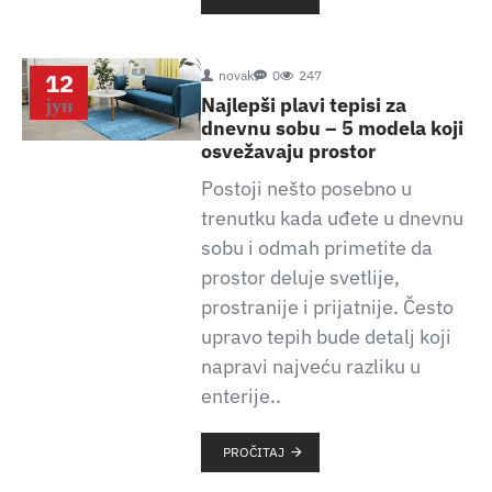
12
novak
0
247
јун
Najlepši plavi tepisi za
dnevnu sobu – 5 modela koji
osvežavaju prostor
Postoji nešto posebno u
trenutku kada uđete u dnevnu
sobu i odmah primetite da
prostor deluje svetlije,
prostranije i prijatnije. Često
upravo tepih bude detalj koji
napravi najveću razliku u
enterije..
PROČITAJ