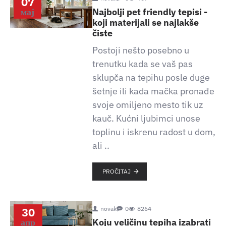
07
мај
Najbolji pet friendly tepisi -
koji materijali se najlakše
čiste
Postoji nešto posebno u
trenutku kada se vaš pas
sklupča na tepihu posle duge
šetnje ili kada mačka pronađe
svoje omiljeno mesto tik uz
kauč. Kućni ljubimci unose
toplinu i iskrenu radost u dom,
ali ..
PROČITAJ
30
novak
0
8264
апр
Koju veličinu tepiha izabrati