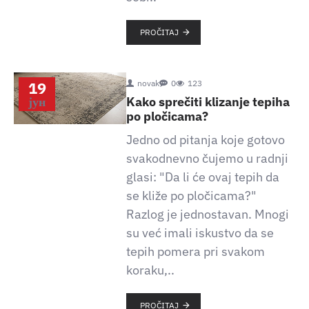
PROČITAJ
19
novak
0
123
јун
Kako sprečiti klizanje tepiha
po pločicama?
Jedno od pitanja koje gotovo
svakodnevno čujemo u radnji
glasi: "Da li će ovaj tepih da
se kliže po pločicama?"
Razlog je jednostavan. Mnogi
su već imali iskustvo da se
tepih pomera pri svakom
koraku,..
PROČITAJ