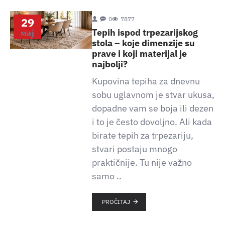
29
0
7877
мај
Tepih ispod trpezarijskog
stola – koje dimenzije su
prave i koji materijal je
najbolji?
Kupovina tepiha za dnevnu
sobu uglavnom je stvar ukusa,
dopadne vam se boja ili dezen
i to je često dovoljno. Ali kada
birate tepih za trpezariju,
stvari postaju mnogo
praktičnije. Tu nije važno
samo ..
PROČITAJ