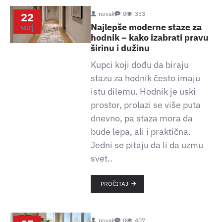
22
novak
0
333
мај
Najlepše moderne staze za
hodnik – kako izabrati pravu
širinu i dužinu
Kupci koji dođu da biraju
stazu za hodnik često imaju
istu dilemu. Hodnik je uski
prostor, prolazi se više puta
dnevno, pa staza mora da
bude lepa, ali i praktična.
Jedni se pitaju da li da uzmu
svet..
PROČITAJ
novak
0
407