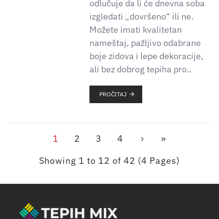
odlučuje da li će dnevna soba
izgledati „dovršeno“ ili ne.
Možete imati kvalitetan
nameštaj, pažljivo odabrane
boje zidova i lepe dekoracije,
ali bez dobrog tepiha pro..
PROČITAJ
1
2
3
4
Showing 1 to 12 of 42 (4 Pages)