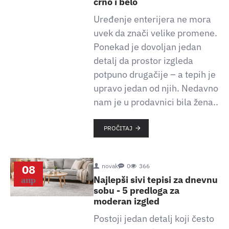
crno i belo
Uređenje enterijera ne mora
uvek da znači velike promene.
Ponekad je dovoljan jedan
detalj da prostor izgleda
potpuno drugačije – a tepih je
upravo jedan od njih. Nedavno
nam je u prodavnici bila žena..
PROČITAJ
08
novak
0
366
апр
Najlepši sivi tepisi za dnevnu
sobu - 5 predloga za
moderan izgled
Postoji jedan detalj koji često