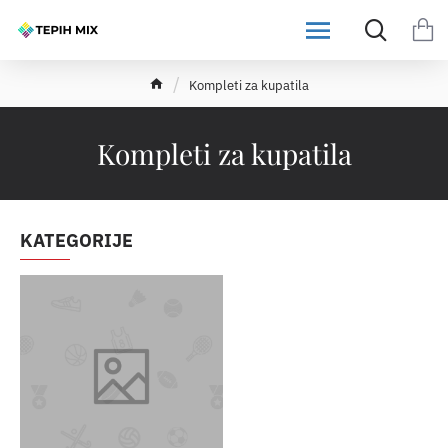
h
Kompleti za kupatila
o
m
e
Kompleti za kupatila
KATEGORIJE