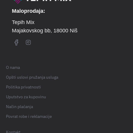
Maloprodaja:
Tepih Mix
Majakovskog bb
, 18000 Niš
O nama
Opšti uslovi pružanja usluga
Politika privatnosti
Uputstvo za kupovinu
Način plaćanja
Povrat robe i reklamacije
Kontakt