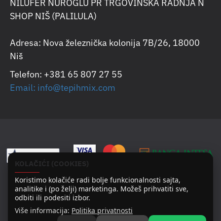
NILUFER NUROGLU PR TRGOVINSKA RADNJA N
SHOP NIŠ (PALILULA)
Adresa: Nova železnička kolonija 7B/26, 18000
Niš
Telefon: +381 65 807 27 55
Email: info@tepihmix.com
KOLAČIĆI (COOKIES)
Koristimo kolačiće radi bolje funkcionalnosti sajta,
analitike i (po želji) marketinga. Možeš prihvatiti sve,
odbiti ili podesiti izbor.
Više informacija:
Politika privatnosti