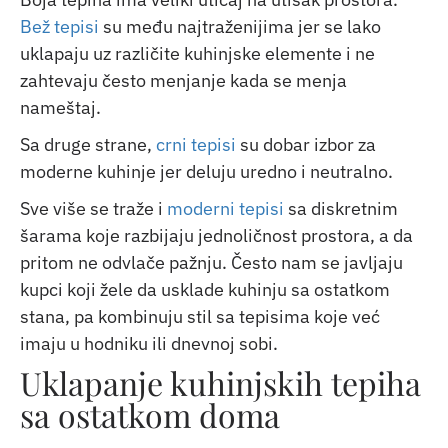
Bež tepisi
su među najtraženijima jer se lako
uklapaju uz različite kuhinjske elemente i ne
zahtevaju često menjanje kada se menja
nameštaj.
Sa druge strane,
crni tepisi
su dobar izbor za
moderne kuhinje jer deluju uredno i neutralno.
Sve više se traže i
moderni tepisi
sa diskretnim
šarama koje razbijaju jednoličnost prostora, a da
pritom ne odvlače pažnju. Često nam se javljaju
kupci koji žele da usklade kuhinju sa ostatkom
stana, pa kombinuju stil sa tepisima koje već
imaju u hodniku ili dnevnoj sobi.
Uklapanje kuhinjskih tepiha
sa ostatkom doma