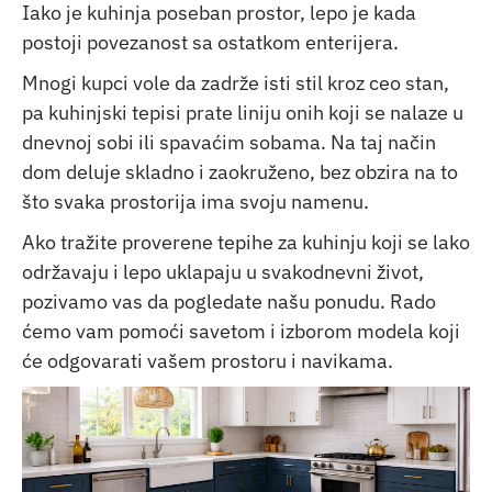
Iako je kuhinja poseban prostor, lepo je kada
postoji povezanost sa ostatkom enterijera.
Mnogi kupci vole da zadrže isti stil kroz ceo stan,
pa kuhinjski tepisi prate liniju onih koji se nalaze u
dnevnoj sobi ili spavaćim sobama. Na taj način
dom deluje skladno i zaokruženo, bez obzira na to
što svaka prostorija ima svoju namenu.
Ako tražite proverene tepihe za kuhinju koji se lako
održavaju i lepo uklapaju u svakodnevni život,
pozivamo vas da pogledate našu ponudu. Rado
ćemo vam pomoći savetom i izborom modela koji
će odgovarati vašem prostoru i navikama.