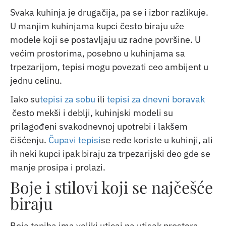
Svaka kuhinja je drugačija, pa se i izbor razlikuje.
U manjim kuhinjama kupci često biraju uže
modele koji se postavljaju uz radne površine. U
većim prostorima, posebno u kuhinjama sa
trpezarijom, tepisi mogu povezati ceo ambijent u
jednu celinu.
Iako su
tepisi za sobu
ili
tepisi za dnevni boravak
često mekši i deblji, kuhinjski modeli su
prilagođeni svakodnevnoj upotrebi i lakšem
čišćenju.
Čupavi tepisi
se ređe koriste u kuhinji, ali
ih neki kupci ipak biraju za trpezarijski deo gde se
manje prosipa i prolazi.
Boje i stilovi koji se najčešće
biraju
Boja tepiha ima veliki uticaj na utisak prostora.