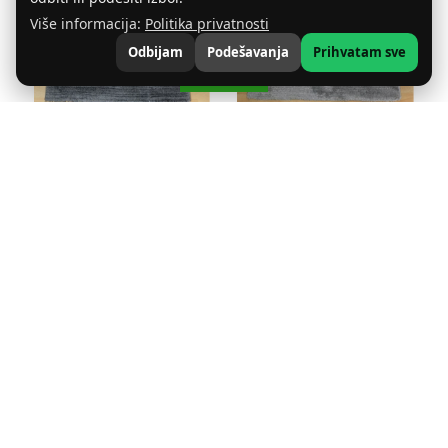
Više informacija:
Politika privatnosti
Odbijam
Podešavanja
Prihvatam sve
FILTER
SILK STAZA JED SIVA
SILK STAZA JED SVETLO
SIVO
21,00 RSD
21,00 RSD
Izaberite željenu širinu
Izaberite željenu širinu
Upišite željenu dužinu u
Upišite željenu dužinu u
santimetrima
santimetrima