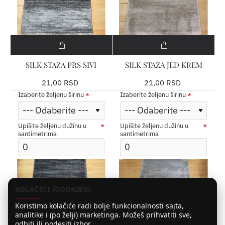
SILK STAZA PRS SIVI
SILK STAZA JED KREM
21,00 RSD
21,00 RSD
Izaberite željenu širinu
Izaberite željenu širinu
Upišite željenu dužinu u
Upišite željenu dužinu u
santimetrima
santimetrima
KOLAČIĆI (COOKIES)
Koristimo kolačiće radi bolje funkcionalnosti sajta,
analitike i (po želji) marketinga. Možeš prihvatiti sve,
odbiti ili podesiti izbor.