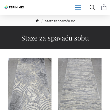
h
Staze za spavaću sobu
o
m
e
Staze za spavaću sobu