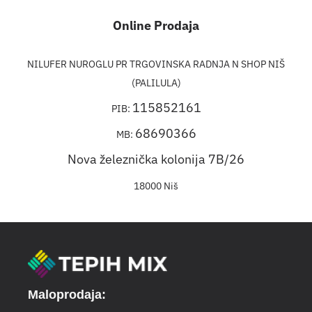
Online Prodaja
NILUFER NUROGLU PR TRGOVINSKA RADNJA N SHOP NIŠ
(PALILULA)
115852161
PIB:
68690366
MB:
Nova železnička kolonija 7B/26
18000 Niš
Maloprodaja: