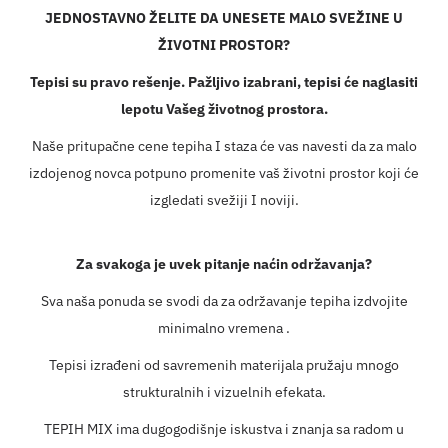
JEDNOSTAVNO ŽELITE DA UNESETE MALO SVEŽINE U
ŽIVOTNI PROSTOR?
Tepisi su pravo rešenje. Pažljivo izabrani, tepisi će naglasiti
lepotu Vašeg životnog prostora.
Naše pritupačne cene tepiha I staza će vas navesti da za malo
izdojenog novca potpuno promenite vaš životni prostor koji će
izgledati svežiji I noviji.
Za svakoga je uvek pitanje naćin održavanja?
Sva naša ponuda se svodi da za održavanje tepiha izdvojite
minimalno vremena .
Tepisi izrađeni od savremenih materijala pružaju mnogo
strukturalnih i vizuelnih efekata.
TEPIH MIX ima dugogodišnje iskustva i znanja sa radom u