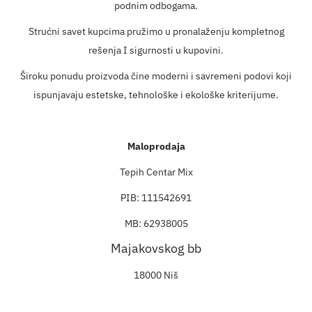
podnim odbogama.
Strućni savet kupcima pružimo u pronalaženju kompletnog
rešenja I sigurnosti u kupovini.
Široku ponudu proizvoda čine moderni i savremeni podovi koji
ispunjavaju estetske, tehnološke i ekološke kriterijume.
Maloprodaja
Tepih Centar Mix
PIB: 111542691
MB: 62938005
Majakovskog bb
18000 Niš