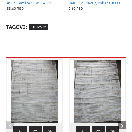
ASOS Gazište 16917-670
BAK Sivo Plava gumirana staza
B
33,60 RSD
9,60 RSD
1
TAGOVI:
OCTAVIA