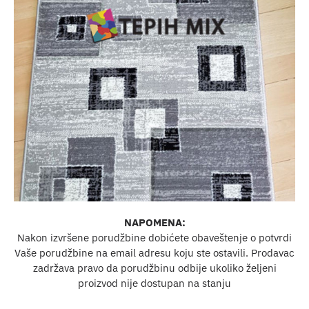
NAPOMENA:
Nakon izvršene porudžbine dobićete obaveštenje o potvrdi
Vaše porudžbine na email adresu koju ste ostavili. Prodavac
zadržava pravo da porudžbinu odbije ukoliko željeni
proizvod nije dostupan na stanju