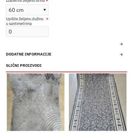
Izaberite željenu širinu
Upišite željenu dužinu
u santimetrima
DODATNE INFORMACIJE
SLIČNI PROIZVODI