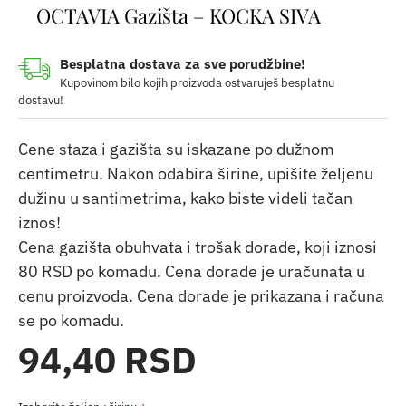
OCTAVIA Gazišta – KOCKA SIVA
Besplatna dostava za sve porudžbine!
Kupovinom bilo kojih proizvoda ostvaruješ besplatnu
dostavu!
Cene staza i gazišta su iskazane po dužnom
centimetru. Nakon odabira širine, upišite željenu
dužinu u santimetrima, kako biste videli tačan
iznos!
Cena gazišta obuhvata i trošak dorade, koji iznosi
80 RSD po komadu. Cena dorade je uračunata u
cenu proizvoda. Cena dorade je prikazana i računa
se po komadu.
94,40 RSD