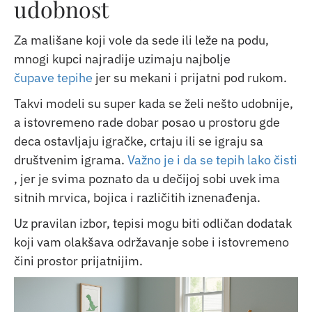
udobnost
Za mališane koji vole da sede ili leže na podu,
mnogi kupci najradije uzimaju najbolje
čupave tepihe
jer su mekani i prijatni pod rukom.
Takvi modeli su super kada se želi nešto udobnije,
a istovremeno rade dobar posao u prostoru gde
deca ostavljaju igračke, crtaju ili se igraju sa
društvenim igrama.
Važno je i da se tepih lako čisti
, jer je svima poznato da u dečijoj sobi uvek ima
sitnih mrvica, bojica i različitih iznenađenja.
Uz pravilan izbor, tepisi mogu biti odličan dodatak
koji vam olakšava održavanje sobe i istovremeno
čini prostor prijatnijim.