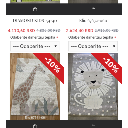
DIAMOND KIDS 774-40
Elio 67632-060
4.110,60 RSD
2.624,40 RSD
4.836,00 RSD
2.916,00 RSD
Odaberite dimenziju tepiha
Odaberite dimenziju tepiha
-10%
-10%