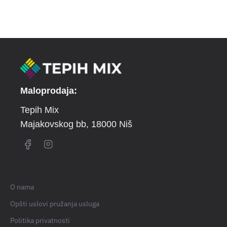
Maloprodaja:
Tepih Mix
Majakovskog bb
, 18000 Niš
O nama
Opšti uslovi pružanja usluga
Politika privatnosti