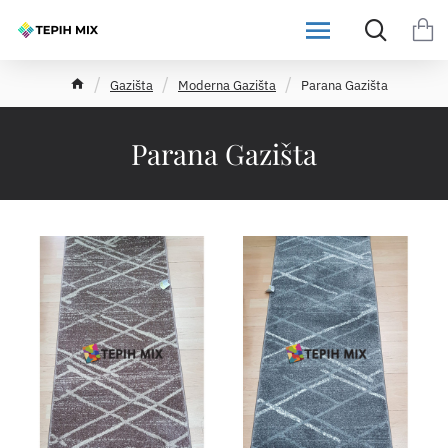
h
Gazišta
Moderna Gazišta
Parana Gazišta
o
m
e
Parana Gazišta