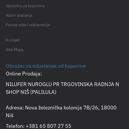
Uputstvo za kupovinu
Način plaćanja
Povrat robe i reklamacije
Kontakt
Site Mapa
Obrazac za odustanak od kupovine
Online Prodaja:
NILUFER NUROGLU PR TRGOVINSKA RADNJA N
SHOP NIŠ (PALILULA)
Adresa: Nova železnička kolonija 7B/26, 18000
Niš
Telefon: +381 65 807 27 55