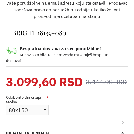
Vaše porudžbine na email adresu koju ste ostavili. Prodavac
zadržava pravo da porudžbinu odbije ukoliko željeni
proizvod nije dostupan na stanju
BRIGHT 18139-080
Besplatna dostava za sve porudžbine!
Kupovinom bilo kojih proizvoda ostvaruješ besplatnu
dostavu!
3.099,60 RSD
3.444,00 RSD
Odaberite dimenziju
tepiha
DODATNE INFORMACIJE