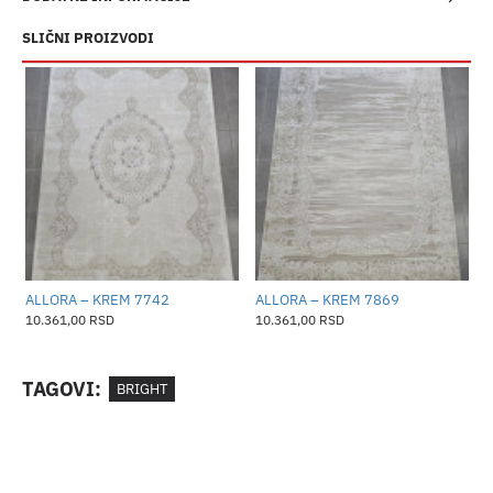
SLIČNI PROIZVODI
ALLORA – KREM 7742
ALLORA – KREM 7869
A
10.361,00 RSD
10.361,00 RSD
1
TAGOVI:
BRIGHT