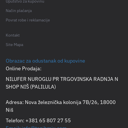
Uputstvo za kupovinu
Način plaćanja
Povrat robe i reklamacije
Kontakt
Site Mapa
Obrazac za odustanak od kupovine
Online Prodaja:
NILUFER NUROGLU PR TRGOVINSKA RADNJA N
SHOP NIŠ (PALILULA)
Adresa: Nova železnička kolonija 7B/26, 18000
Niš
Telefon: +381 65 807 27 55