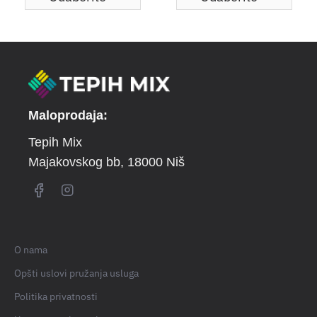
Maloprodaja:
Tepih Mix
Majakovskog bb
, 18000 Niš
O nama
Opšti uslovi pružanja usluga
Politika privatnosti