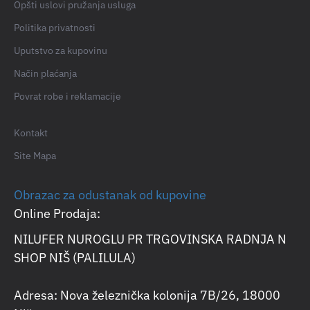
Opšti uslovi pružanja usluga
Politika privatnosti
Uputstvo za kupovinu
Način plaćanja
Povrat robe i reklamacije
Kontakt
Site Mapa
Obrazac za odustanak od kupovine
Online Prodaja:
NILUFER NUROGLU PR TRGOVINSKA RADNJA N
SHOP NIŠ (PALILULA)
Adresa: Nova železnička kolonija 7B/26, 18000