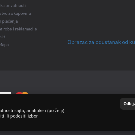
ika privatnosti
stvo za kupovinu
n plaćanja
t robe i reklamacije
akt
Obrazac za odustanak od k
 Mapa
Odbi
nosti sajta, analitike i (po želji)
i ili podesiti izbor.
Design by: Webmarq – digitalna marketing agencija