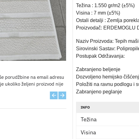
Težina : 1.550 gr/m2 (±5%)
Visina : 7 mm (±5%)
Ostali detalji : Zemlja porekl
Proizvodač: ERDEMOGLU DI
Naziv Proizvoda: Tepih maši
Sirovinski Sastav: Poliprop
Postupak Održavanja:
Zabranjeno beljenje
še porudžbine na email adresu
Dozvoljeno hemijsko čišćenj
e ukoliko željeni proizvod nije
Položiti na ravnu podlogu i su
Zabranjeno peglanje
INFO
Težina
Visina