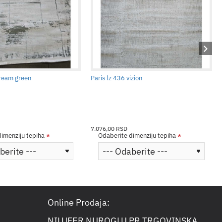
cream green
Paris lz 436 vizion
7.076,00 RSD
imenziju tepiha
Odaberite dimenziju tepiha
Online Prodaja:
NILUFER NUROGLU PR TRGOVINSKA