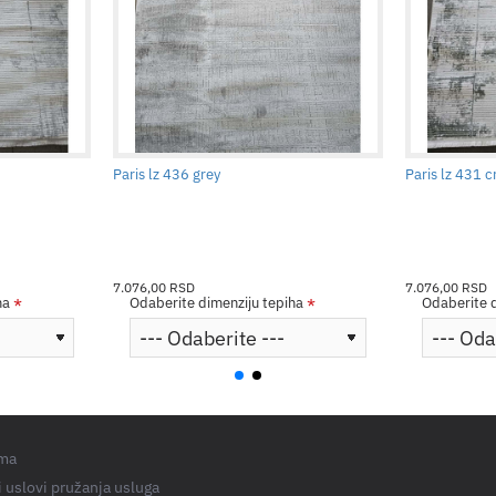
Paris lz 436 grey
Paris lz 431 
7.076,00 RSD
7.076,00 RSD
ha
Odaberite dimenziju tepiha
Odaberite d
ma
 uslovi pružanja usluga