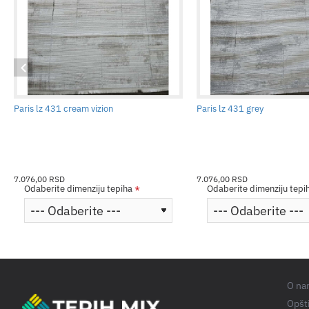
Paris lz 431 cream vizion
Paris lz 431 grey
7.076,00 RSD
7.076,00 RSD
Odaberite dimenziju tepiha
Odaberite dimenziju tepi
O na
Opšti