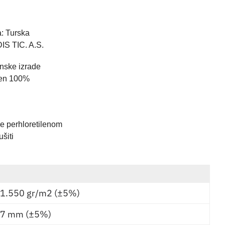
a: Turska
S TIC. A.S.
nske izrade
ilen 100%
e perhloretilenom
šiti
1.550 gr/m2 (±5%)
7 mm (±5%)