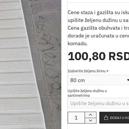
Cene staza i gazišta su is
upišite željenu dužinu u sa
Cena gazišta obuhvata i t
dorade je uračunata u cenu
komadu.
100,80 RS
Izaberite željenu širinu
Upišite željenu dužinu u
santimetrima
DODAJ U K