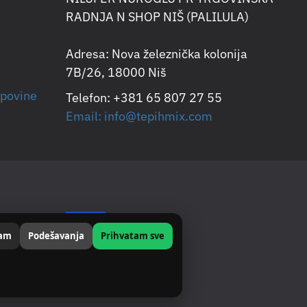
RADNJA N SHOP NIŠ (PALILULA)
Adresa: Nova železnička kolonija
7B/26, 18000 Niš
upovine
Telefon: +381 65 807 27 55
Email: info@tepihmix.com
jam
Podešavanja
Prihvatam sve