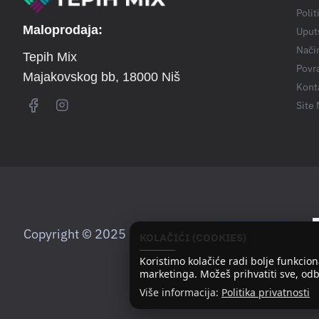
Polit
Maloprodaja:
Uput
Nači
Tepih Mix
Povra
Majakovskog bb
, 18000 Niš
Kont
Site
Copyright © 2025
KOLAČIĆI (COOKIES)
Koristimo kolačiće radi bolje funkcional
marketinga. Možeš prihvatiti sve, odbit
Više informacija:
Politika privatnosti