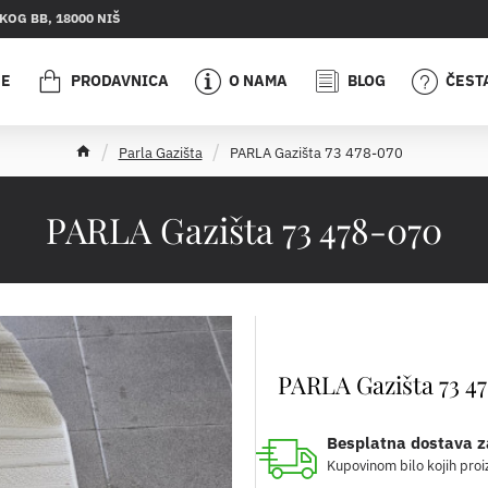
OG BB, 18000 NIŠ
JE
PRODAVNICA
O NAMA
BLOG
ČEST
h
Parla Gazišta
PARLA Gazišta 73 478-070
o
m
e
PARLA Gazišta 73 478-070
PARLA Gazišta 73 4
Besplatna dostava z
Kupovinom bilo kojih proi