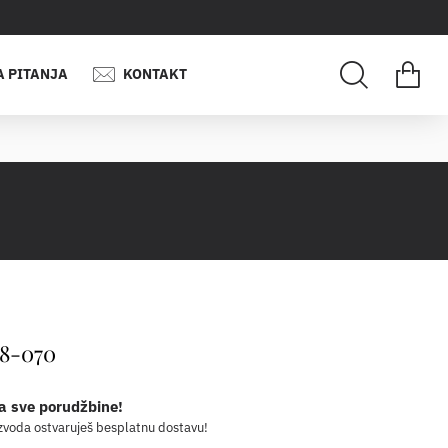
A PITANJA
KONTAKT
78-070
a sve porudžbine!
zvoda ostvaruješ besplatnu dostavu!