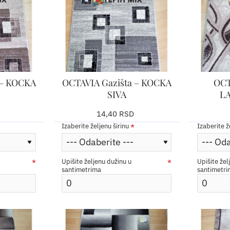
 – KOCKA
OCTAVIA Gazišta – KOCKA
OCT
SIVA
L
14,40 RSD
Izaberite željenu širinu
Izaberite ž
Upišite željenu dužinu u
Upišite žel
santimetrima
santimetr