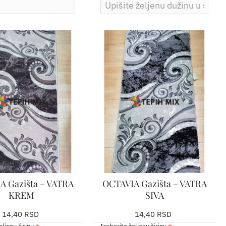
A Gazišta – VATRA
OCTAVIA Gazišta – VATRA
KREM
SIVA
14,40 RSD
14,40 RSD