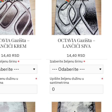
AVIA Gazišta –
OCTAVIA Gazišta –
ANČIĆI KREM
LANČIĆI SIVA
14,40 RSD
14,40 RSD
eljenu širinu
Izaberite željenu širinu
jenu dužinu u
Upišite željenu dužinu u
ima
santimetrima