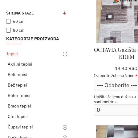
ŠIRINA STAZE
60 cm
80 cm
KATEGORIJE PROIZVODA
OCTAVIA Gazišta
Tepisi
KREM
Akrilni tepisi
14,40 RSD
Beli tepisi
Izaberite željenu širinu
Bež tepisi
Boho Tepisi
Upišite željenu dužinu u
santimetrima
Braon tepisi
Crni tepisi
Čupavi tepisi
Dečiji tepisi