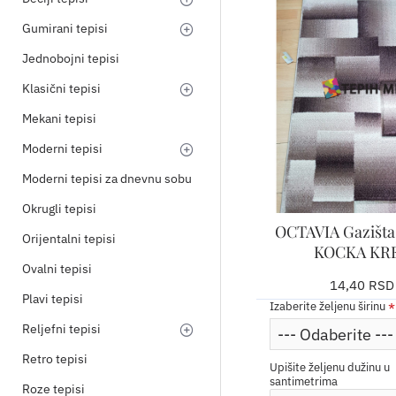
Gumirani tepisi
Jednobojni tepisi
Klasični tepisi
Mekani tepisi
Moderni tepisi
Moderni tepisi za dnevnu sobu
Okrugli tepisi
OCTAVIA Gazišt
Orijentalni tepisi
KOCKA KR
Ovalni tepisi
14,40 RSD
Plavi tepisi
Izaberite željenu širinu
Reljefni tepisi
Retro tepisi
Upišite željenu dužinu u
santimetrima
Roze tepisi