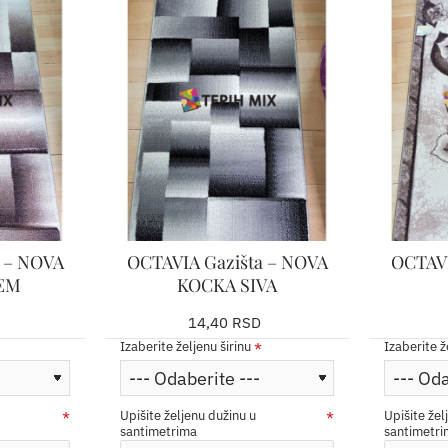
a – NOVA
OCTAVIA Gazišta – NOVA
OCTAVI
EM
KOCKA SIVA
14,40 RSD
Izaberite željenu širinu
Izaberite ž
Upišite željenu dužinu u
Upišite žel
santimetrima
santimetr