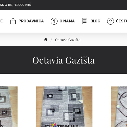
OG BB, 18000 NIŠ
JE
PRODAVNICA
O NAMA
BLOG
ČEST
h
Octavia Gazišta
o
m
e
Octavia Gazišta