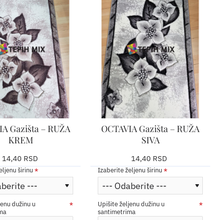
A Gazišta – RUŽA
OCTAVIA Gazišta – RUŽA
KREM
SIVA
14,40 RSD
14,40 RSD
eljenu širinu
Izaberite željenu širinu
jenu dužinu u
Upišite željenu dužinu u
ima
santimetrima