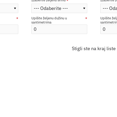
Izaberite željenu širinu
Izaberite ž
Upišite željenu dužinu u
Upišite žel
santimetrima
santimetr
Stigli ste na kraj liste