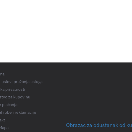
ma
 uslovi pružanja usluga
ika privatnosti
stvo za kupovinu
n plaćanja
t robe i reklamacije
akt
Obrazac za odustanak od k
 Mapa