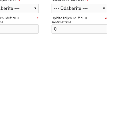
eljenu širinu
Izaberite željenu širinu
jenu dužinu u
Upišite željenu dužinu u
ima
santimetrima