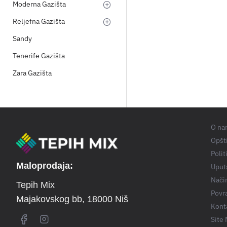
Moderna Gazišta
Reljefna Gazišta
Sandy
Tenerife Gazišta
Zara Gazišta
O na
Opšti
Polit
Maloprodaja:
Uput
Nači
Tepih Mix
Povra
Majakovskog bb
, 18000 Niš
Kont
Site