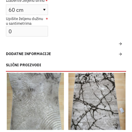
Izaberite željenu širinu
Upišite željenu dužinu
u santimetrima
DODATNE INFORMACIJE
SLIČNI PROIZVODI