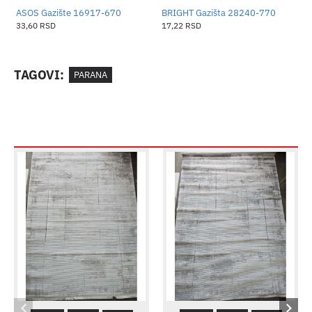
ASOS Gazište 16917-670
BRIGHT Gazišta 28240-770
B
33,60 RSD
17,22 RSD
1
TAGOVI:
PARANA