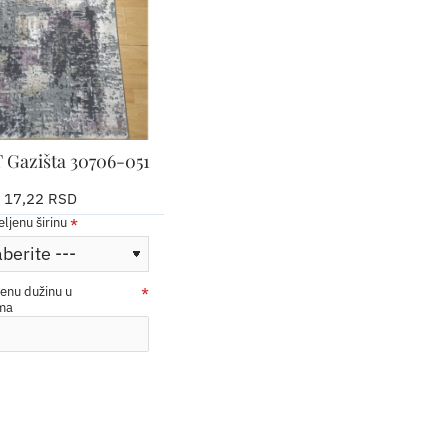
Gazišta 30706-051
17,22 RSD
eljenu širinu
jenu dužinu u
ima