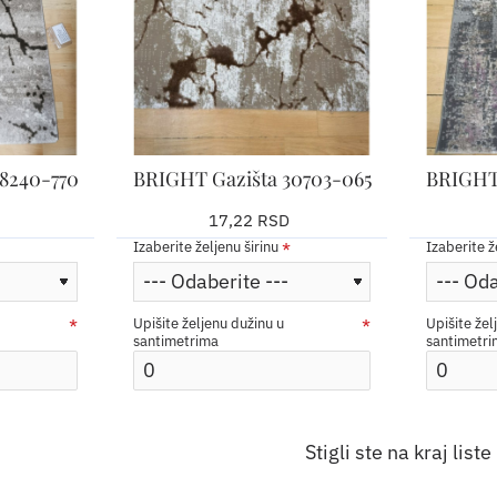
8240-770
BRIGHT Gazišta 30703-065
BRIGHT 
17,22 RSD
Izaberite željenu širinu
Izaberite ž
Upišite željenu dužinu u
Upišite žel
santimetrima
santimetr
Stigli ste na kraj liste