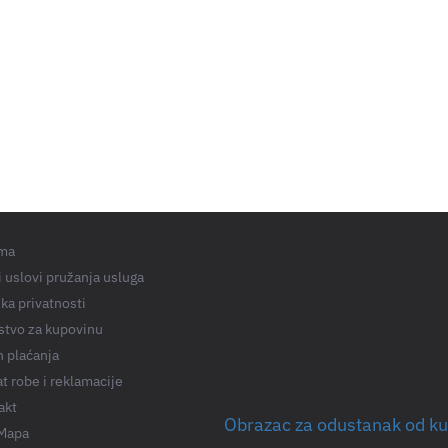
ma
 uslovi pružanja usluga
ika privatnosti
stvo za kupovinu
n plaćanja
t robe i reklamacije
akt
Obrazac za odustanak od k
 Mapa