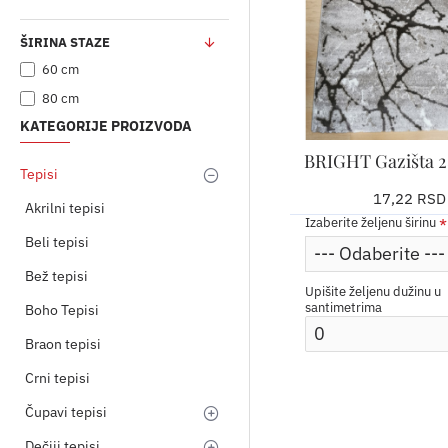
ŠIRINA STAZE
60 cm
80 cm
KATEGORIJE PROIZVODA
BRIGHT Gazišta 2
Tepisi
17,22 RSD
Akrilni tepisi
Izaberite željenu širinu
Beli tepisi
Bež tepisi
Upišite željenu dužinu u
santimetrima
Boho Tepisi
Braon tepisi
Crni tepisi
Čupavi tepisi
Dečiji tepisi