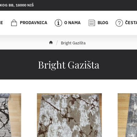
OG BB, 18000 NIŠ
JE
PRODAVNICA
O NAMA
BLOG
ČEST
h
Bright Gazišta
o
m
e
Bright Gazišta