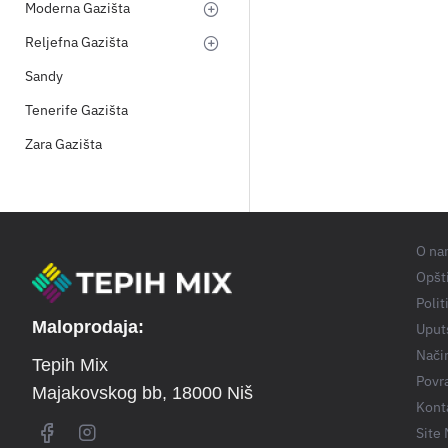
Moderna Gazišta
Reljefna Gazišta
Sandy
Tenerife Gazišta
Zara Gazišta
O na
Opšti
Polit
Maloprodaja:
Uput
Nači
Tepih Mix
Povra
Majakovskog bb
, 18000 Niš
Kont
Site