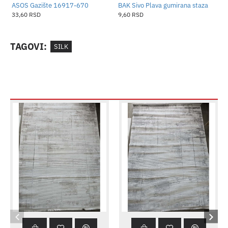
ASOS Gazište 16917-670
BAK Sivo Plava gumirana staza
B
33,60 RSD
9,60 RSD
1
TAGOVI:
SILK