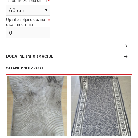
Izaberite željenu širinu
Upišite željenu dužinu
u santimetrima
DODATNE INFORMACIJE
SLIČNI PROIZVODI