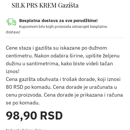
SILK PRS KREM Gazišta
Besplatna dostava za sve porudžbine!
Kupovinom bilo kojih proizvoda ostvaruješ besplatnu
dostavu!
Cene staza i gazišta su iskazane po dužnom
centimetru. Nakon odabira širine, upišite željenu
dužinu u santimetrima, kako biste videli tačan
iznos!
Cena gazišta obuhvata i trošak dorade, koji iznosi
80 RSD po komadu. Cena dorade je uračunata u
cenu proizvoda. Cena dorade je prikazana i računa
se po komadu.
98,90 RSD