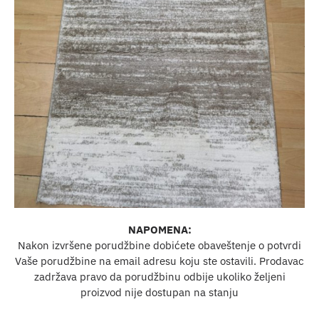
NAPOMENA:
Nakon izvršene porudžbine dobićete obaveštenje o potvrdi
Vaše porudžbine na email adresu koju ste ostavili. Prodavac
zadržava pravo da porudžbinu odbije ukoliko željeni
proizvod nije dostupan na stanju