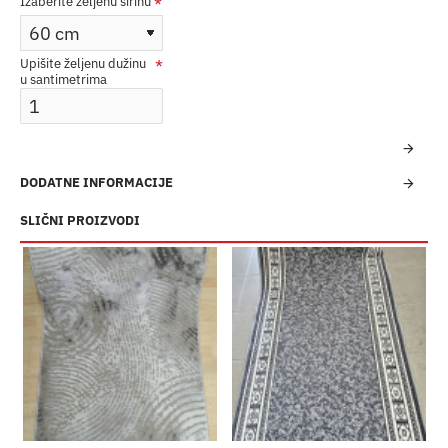
Izaberite željenu širinu
Upišite željenu dužinu
u santimetrima
DODATNE INFORMACIJE
SLIČNI PROIZVODI