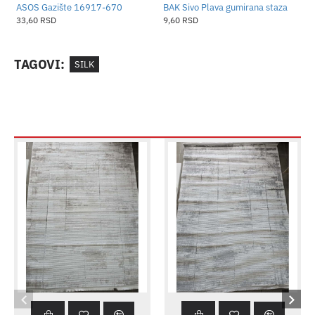
ASOS Gazište 16917-670
BAK Sivo Plava gumirana staza
B
33,60 RSD
9,60 RSD
1
TAGOVI:
SILK