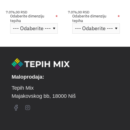
7.076,00 RSD
7.076,00 RSD
Odaberite dimenziju
Odaberite dimenziju
tepiha
tepiha
Maloprodaja:
Tepih Mix
Majakovskog bb
, 18000 Niš