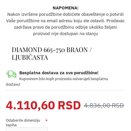
NAPOMENA:
Nakon izvršene porudžbine dobićete obaveštenje o potvrdi
Vaše porudžbine na email adresu koju ste ostavili. Prodavac
zadržava pravo da porudžbinu odbije ukoliko željeni
proizvod nije dostupan na stanju
DIAMOND 665-750 BRAON /
LJUBIČASTA
Besplatna dostava za sve porudžbine!
Kupovinom bilo kojih proizvoda ostvaruješ besplatnu
dostavu!
4.110,60 RSD
4.836,00 RSD
Odaberite dimenziju
tepiha