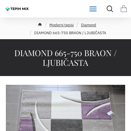
h
Moderni tepisi
Diamond
o
DIAMOND 665-750 BRAON / LJUBIČASTA
m
e
DIAMOND 665-750 BRAON /
LJUBIČASTA