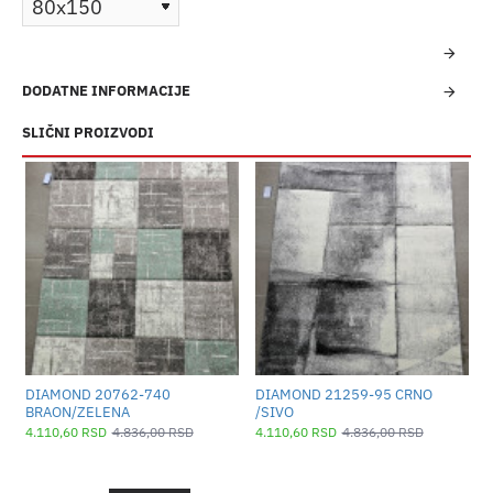
DODATNE INFORMACIJE
SLIČNI PROIZVODI
DIAMOND 20762-740
DIAMOND 21259-95 CRNO
D
BRAON/ZELENA
/SIVO
P
4.110,60 RSD
4.836,00 RSD
4.110,60 RSD
4.836,00 RSD
4