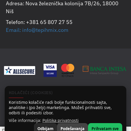
Adresa: Nova železnička kolonija 7B/26, 18000
Niš
Telefon: +381 65 807 27 55
Email: info@tepihmix.com
KOLAČIĆI (COOKIES)
Koristimo kolačiće radi bolje funkcionalnosti sajta,
analitike i (po želji) marketinga. Možeš prihvatiti sve,
odbiti ili podesiti izbor.
Copyright © 2025
Više informacija:
Politika privatnosti
Design by: Webmarq – digitalna marketing agencija
Odbijam
Podešavanja
Prihvatam sve