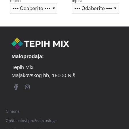
tepiha
tepiha
Maloprodaja:
Tepih Mix
Majakovskog bb
, 18000 Niš
O nama
Opšti uslovi pružanja usluga