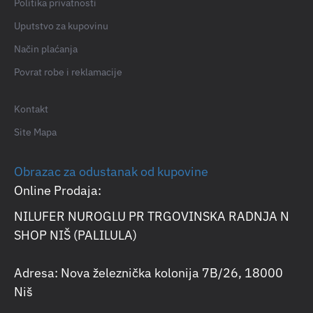
Politika privatnosti
Uputstvo za kupovinu
Način plaćanja
Povrat robe i reklamacije
Kontakt
Site Mapa
Obrazac za odustanak od kupovine
Online Prodaja:
NILUFER NUROGLU PR TRGOVINSKA RADNJA N
SHOP NIŠ (PALILULA)
Adresa: Nova železnička kolonija 7B/26, 18000
Niš