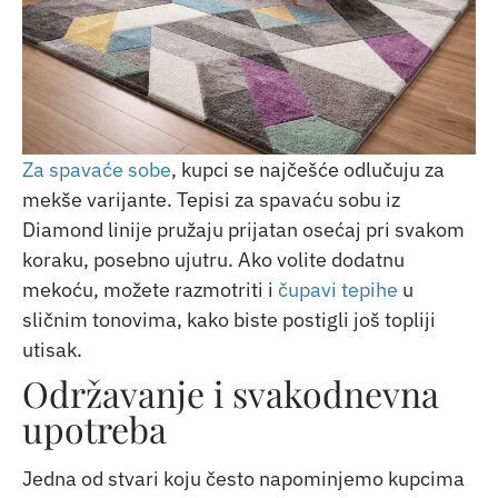
Za spavaće sobe
, kupci se najčešće odlučuju za
mekše varijante. Tepisi za spavaću sobu iz
Diamond linije pružaju prijatan osećaj pri svakom
koraku, posebno ujutru. Ako volite dodatnu
mekoću, možete razmotriti i
čupavi tepihe
u
sličnim tonovima, kako biste postigli još topliji
utisak.
Održavanje i svakodnevna
upotreba
Jedna od stvari koju često napominjemo kupcima