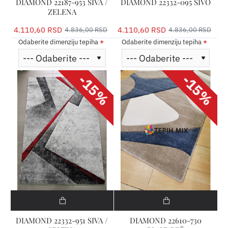
DIAMOND 22187-953 SIVA /
DIAMOND 22332-095 SIVO
ZELENA
4.110,60 RSD
4.110,60 RSD
4.836,00 RSD
4.836,00 RSD
Odaberite dimenziju tepiha
Odaberite dimenziju tepiha
-15%
-15%
DIAMOND 22332-951 SIVA /
DIAMOND 22610-730