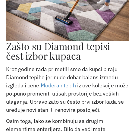
Zašto su Diamond tepisi
čest izbor kupaca
Kroz godine rada primetili smo da kupci biraju
Diamond tepihe jer nude dobar balans između
izgleda i cene.
Moderan tepih
iz ove kolekcije može
potpuno promeniti utisak prostorije bez velikih
ulaganja. Upravo zato su često prvi izbor kada se
uređuje novi stan ili renovira postojeći.
Osim toga, lako se kombinuju sa drugim
elementima enterijera. Bilo da već imate