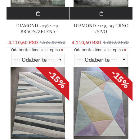
DIAMOND 20762-740
DIAMOND 21259-95 CRNO
BRAON/ZELENA
/SIVO
4.110,60 RSD
4.110,60 RSD
4.836,00 RSD
4.836,00 RSD
Odaberite dimenziju tepiha
Odaberite dimenziju tepiha
-15%
-15%