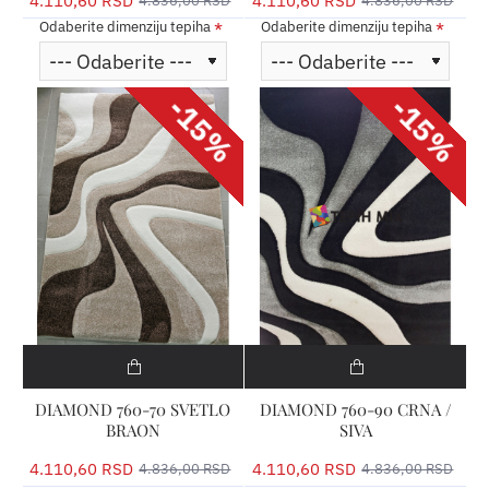
4.110,60 RSD
4.110,60 RSD
4.836,00 RSD
4.836,00 RSD
Odaberite dimenziju tepiha
Odaberite dimenziju tepiha
-15%
-15%
DIAMOND 760-70 SVETLO
DIAMOND 760-90 CRNA /
BRAON
SIVA
4.110,60 RSD
4.110,60 RSD
4.836,00 RSD
4.836,00 RSD