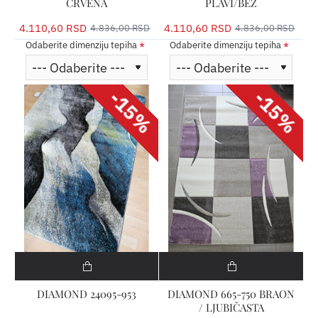
CRVENA
PLAVI/BEŽ
4.110,60 RSD
4.110,60 RSD
4.836,00 RSD
4.836,00 RSD
Odaberite dimenziju tepiha
Odaberite dimenziju tepiha
-15%
-15%
DIAMOND 24095-953
DIAMOND 665-750 BRAON
/ LJUBIČASTA