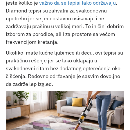
jeste koliko je
važno da se tepisi lako održavaju
.
Diamond tepisi su zahvalni za svakodnevnu
upotrebu jer se jednostavno usisavaju i ne
zadržavaju prašinu u velikoj meri. To ih čini dobrim
izborom za porodice, ali i za prostore sa većom
frekvencijom kretanja.
Ukoliko imate kućne ljubimce ili decu, ovi tepisi su
praktično rešenje jer se lako uklapaju u
svakodnevni ritam bez dodatnog opterećenja oko
čišćenja. Redovno održavanje je sasvim dovoljno
da zadrže lep izgled.