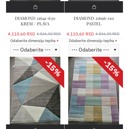
DIAMOND 21641-630
DIAMOND 21696-110
KREM / PLAVA
PASTEL
4.110,60 RSD
4.110,60 RSD
4.836,00 RSD
4.836,00 RSD
Odaberite dimenziju tepiha
Odaberite dimenziju tepiha
-15%
-15%