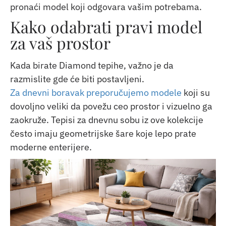
pronaći model koji odgovara vašim potrebama.
Kako odabrati pravi model
za vaš prostor
Kada birate Diamond tepihe, važno je da
razmislite gde će biti postavljeni.
Za dnevni boravak preporučujemo modele
koji su
dovoljno veliki da povežu ceo prostor i vizuelno ga
zaokruže. Tepisi za dnevnu sobu iz ove kolekcije
često imaju geometrijske šare koje lepo prate
moderne enterijere.