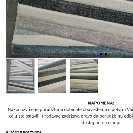
NAPOMENA:
Nakon izvršene porudžbine dobićete obaveštenje o potvrdi Va
koju ste ostavili. Prodavac zadržava pravo da porudžbinu odbij
dostupan na stanju
SLIČNI PROIZVODI