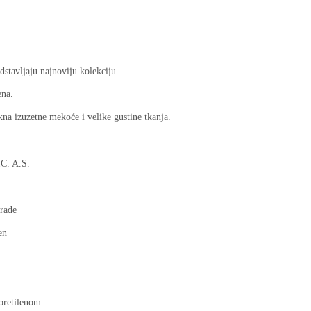
stavljaju najnoviju kolekciju
ena.
kna izuzetne mekoće i velike gustine tkanja.
C. A.S.
rade
en
oretilenom