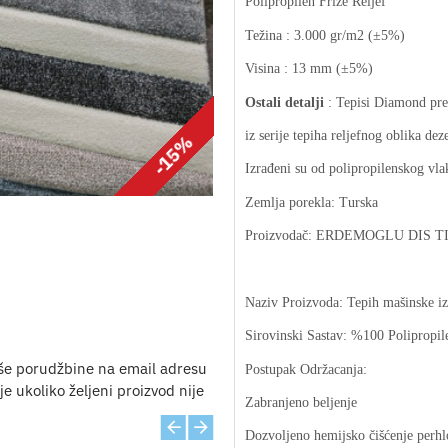
Polipropilen Frize Reljef
Težina : 3.000 gr/m2 (±5%)
Visina : 13 mm (±5%)
Ostali detalji
: Tepisi Diamond pred
iz serije tepiha reljefnog oblika dez
-15%
Izrađeni su od polipropilenskog vla
Zemlja porekla: Turska
Proizvodač: ERDEMOGLU DIS TI
Naziv Proizvoda: Tepih mašinske iz
Sirovinski Sastav: %100 Polipropil
še porudžbine na email adresu
Postupak Održacanja:
e ukoliko željeni proizvod nije
Zabranjeno beljenje
Dozvoljeno hemijsko čišćenje perhl