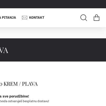
A PITANJA
KONTAKT
VA
0 KREM / PLAVA
a sve porudžbine!
zvoda ostvaruješ besplatnu dostavu!