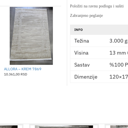
Položiti na ravnu podlogu i sušiti
Zabranjeno peglanje
INFO
Težina
3.000 g
Visina
13 mm 
Sastav
%100 Po
ALLORA – KREM 7869
10.361,00 RSD
Dimenzije
120×17