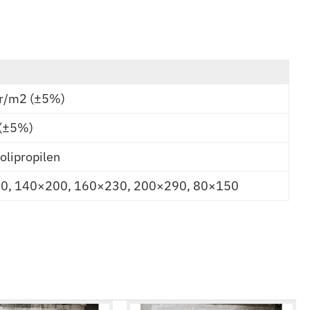
r/m2 (±5%)
(±5%)
lipropilen
0, 140×200, 160×230, 200×290, 80×150