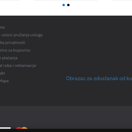
ma
 uslovi pružanja usluga
ika privatnosti
stvo za kupovinu
n plaćanja
t robe i reklamacije
akt
Obrazac za odustanak od k
 Mapa