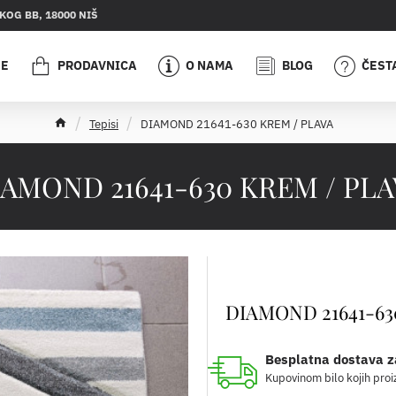
OG BB, 18000 NIŠ
JE
PRODAVNICA
O NAMA
BLOG
ČEST
h
Tepisi
DIAMOND 21641-630 KREM / PLAVA
o
m
e
IAMOND 21641-630 KREM / PLA
DIAMOND 21641-63
Besplatna dostava z
Kupovinom bilo kojih proi