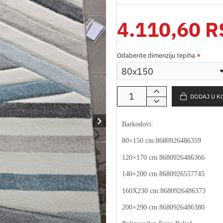
4.110,60 
Odaberite dimenziju tepiha
DODAJ U K
Barkodovi:
80×150 cm:8680926486359
120×170 cm:8680926486366
140×200 cm:8680926557745
160X230 cm:8680926486373
200×290 cm:8680926486380