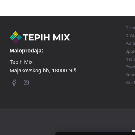
O na
Opšti
Polit
Maloprodaja:
Uput
Nači
Tepih Mix
Povra
Majakovskog bb
, 18000 Niš
Kont
Site