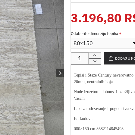
3.196,80 
Odaberite dimenziju tepiha
DODAJ U K
Tepisi i Staze Century neverovatno 
20mm, neutralnih boja
Nude izuzetnu udobnost i izdržljivos
Vašem
Laki za odrzavanje I pogodni za sve
Barkodovi:
080×150 cm:8682114845498