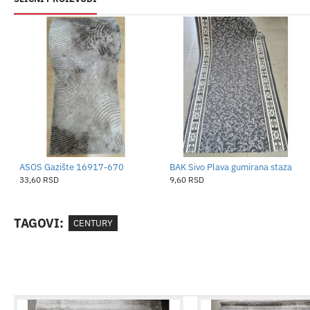
ASOS Gazište 16917-670
BAK Sivo Plava gumirana staza
33,60 RSD
9,60 RSD
TAGOVI:
CENTURY