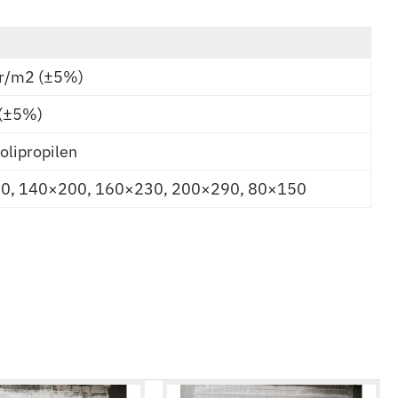
r/m2 (±5%)
(±5%)
lipropilen
0, 140×200, 160×230, 200×290, 80×150
BRIGHT Gazišta 30706-051
17,22 RSD