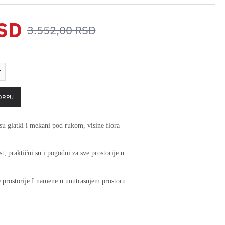
RSD
3.552,00 RSD
ORPU
su glatki i mekani pod rukom, visine flora
t, praktični su i pogodni za sve prostorije u
 prostorije I namene u unutrasnjem prostoru .