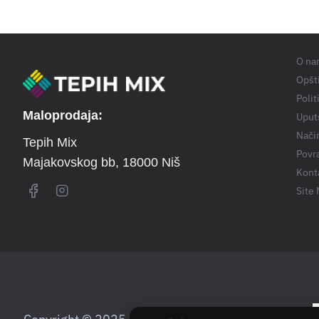
O na
Opšti
Polit
Maloprodaja:
Uput
Nači
Tepih Mix
Povra
Majakovskog bb
, 18000 Niš
Kont
Site