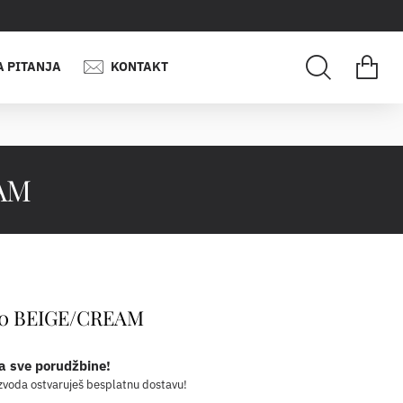
A PITANJA
KONTAKT
AM
70 BEIGE/CREAM
a sve porudžbine!
zvoda ostvaruješ besplatnu dostavu!