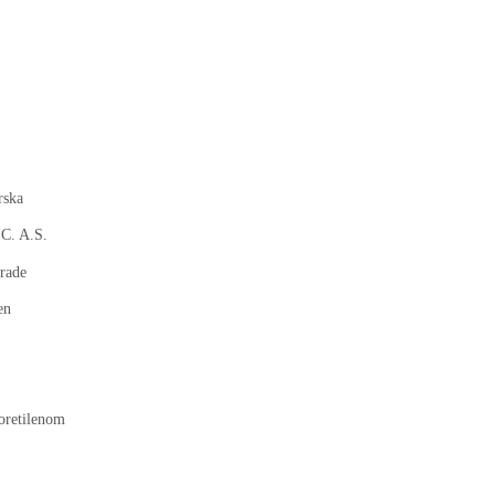
rska
C. A.S.
rade
en
oretilenom