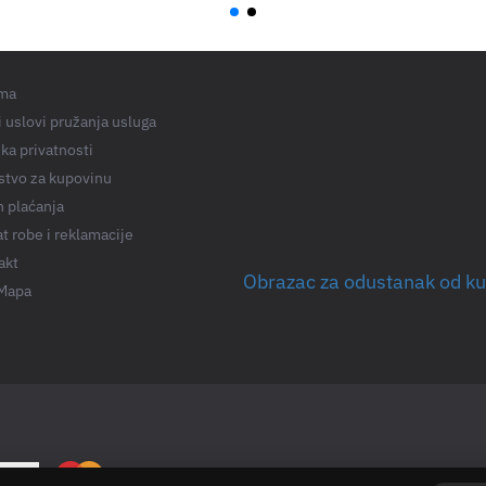
ma
 uslovi pružanja usluga
ika privatnosti
stvo za kupovinu
n plaćanja
t robe i reklamacije
akt
Obrazac za odustanak od k
 Mapa