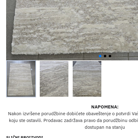
NAPOMENA:
Nakon izvršene porudžbine dobićete obaveštenje o potvrdi Va
koju ste ostavili. Prodavac zadržava pravo da porudžbinu odbij
dostupan na stanju
SLIČNI PROIZVODI