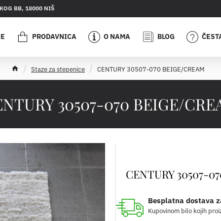
OG BB, 18000 NIŠ
JE
PRODAVNICA
O NAMA
BLOG
ČEST
h
Staze za stepenice
CENTURY 30507-070 BEIGE/CREAM
o
m
e
ENTURY 30507-070 BEIGE/CRE
CENTURY 30507-0
Besplatna dostava z
Kupovinom bilo kojih proi