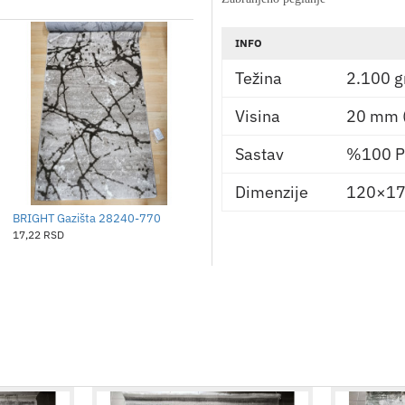
INFO
Težina
2.100 g
Visina
20 mm 
Sastav
%100 Po
Dimenzije
120×17
BRIGHT Gazišta 28240-770
BRIGHT Gazišta 30703-065
17,22 RSD
17,22 RSD