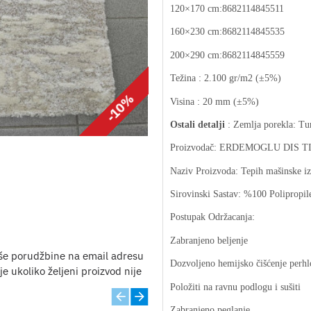
120×170 cm:8682114845511
160×230 cm:8682114845535
200×290 cm:8682114845559
Težina : 2.100 gr/m2 (±5%)
-10%
Visina : 20 mm (±5%)
Ostali detalji
: Zemlja porekla: Tu
Proizvodač: ERDEMOGLU DIS TI
Naziv Proizvoda: Tepih mašinske iz
Sirovinski Sastav: %100 Polipropil
Postupak Održacanja:
Zabranjeno beljenje
še porudžbine na email adresu
Dozvoljeno hemijsko čišćenje perhl
e ukoliko željeni proizvod nije
Položiti na ravnu podlogu i sušiti
Zabranjeno peglanje