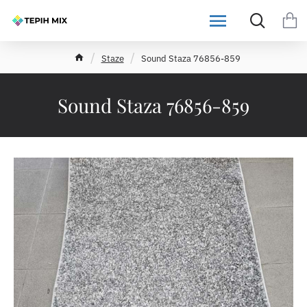
h
Staze
Sound Staza 76856-859
o
m
e
Sound Staza 76856-859