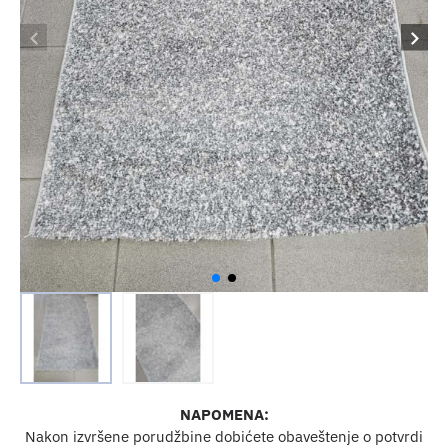
NAPOMENA:
Nakon izvršene porudžbine dobićete obaveštenje o potvrdi