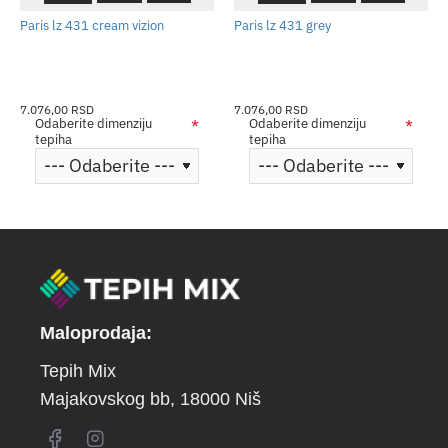
Paris lz 431 cream vizion
Paris lz 431 grey
7.076,00 RSD
7.076,00 RSD
Odaberite dimenziju
Odaberite dimenziju
tepiha
tepiha
Maloprodaja:
Tepih Mix
Majakovskog bb
, 18000 Niš