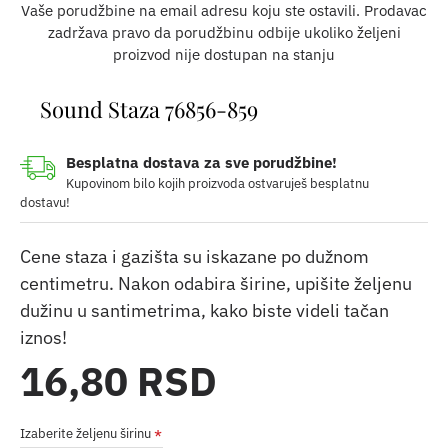
Vaše porudžbine na email adresu koju ste ostavili. Prodavac
zadržava pravo da porudžbinu odbije ukoliko željeni
proizvod nije dostupan na stanju
Sound Staza 76856-859
Besplatna dostava za sve porudžbine!
Kupovinom bilo kojih proizvoda ostvaruješ besplatnu
dostavu!
Cene staza i gazišta su iskazane po dužnom
centimetru. Nakon odabira širine, upišite željenu
dužinu u santimetrima, kako biste videli tačan
iznos!
16,80 RSD
Izaberite željenu širinu