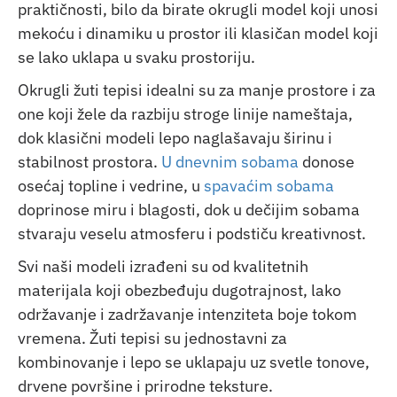
praktičnosti, bilo da birate
okrugli model
koji unosi
mekoću i dinamiku u prostor ili
klasičan model
koji
se lako uklapa u svaku prostoriju.
Okrugli žuti tepisi idealni su za manje prostore i za
one koji žele da razbiju stroge linije nameštaja,
dok klasični modeli lepo naglašavaju širinu i
stabilnost prostora.
U dnevnim sobama
donose
osećaj topline i vedrine, u
spavaćim sobama
doprinose miru i blagosti, dok u dečijim sobama
stvaraju veselu atmosferu i podstiču kreativnost.
Svi naši modeli izrađeni su od kvalitetnih
materijala koji obezbeđuju dugotrajnost, lako
održavanje i zadržavanje intenziteta boje tokom
vremena. Žuti tepisi su jednostavni za
kombinovanje i lepo se uklapaju uz svetle tonove,
drvene površine i prirodne teksture.