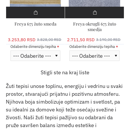
Freya 675 žuto smeđa
Freya okrugli 675 žuto
smedja
3.253,80 RSD
2.711,50 RSD
3.828,00 RSD
3.190,00 RSD
Odaberite dimenziju tepiha
Odaberite dimenziju tepiha
Stigli ste na kraj liste
Žuti tepisi unose toplinu, energiju i vedrinu u svaki
prostor, stvarajući prijatnu i pozitivnu atmosferu.
Njihova boja simbolizuje optimizam i svetlost, pa
su idealni za domove koji teže osećaju svežine i
živosti. Naši
žuti tepisi
pažljivo su odabrani da
pruže savršen balans između estetike i