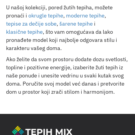
U našoj kolekciji, pored žutih tepiha, možete
pronaći i
okrugle tepihe
,
moderne tepihe
,
tepise za dečije sobe
,
šarene tepihe
i
klasične tepihe
, što vam omogućava da lako
pronađete model koji najbolje odgovara stilu i
karakteru vašeg doma.
Ako želite da svom prostoru dodate dozu svetlosti,
topline i pozitivne energije, izaberite žuti tepih iz
naše ponude i unesite vedrinu u svaki kutak svog
doma. Poručite svoj model već danas i pretvorite
dom u prostor koji zrači stilom i harmonijom.