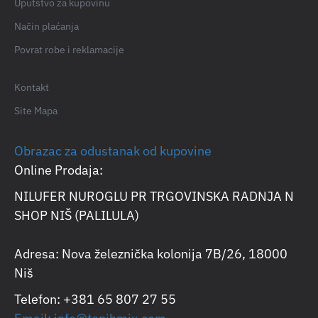
Uputstvo za kupovinu
Način plaćanja
Povrat robe i reklamacije
Kontakt
Site Mapa
Obrazac za odustanak od kupovine
Online Prodaja:
NILUFER NUROGLU PR TRGOVINSKA RADNJA N
SHOP NIŠ (PALILULA)
Adresa: Nova železnička kolonija 7B/26, 18000
Niš
Telefon: +381 65 807 27 55