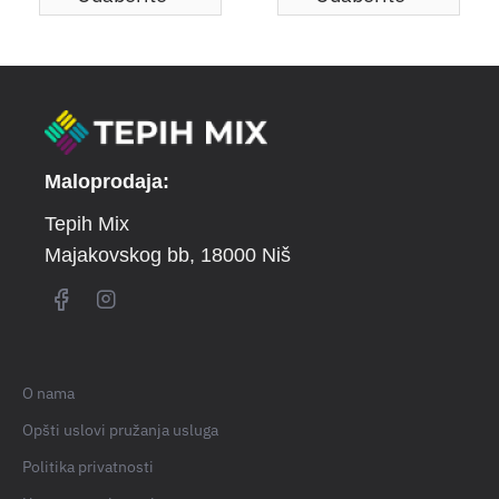
Maloprodaja:
Tepih Mix
Majakovskog bb
, 18000 Niš
O nama
Opšti uslovi pružanja usluga
Politika privatnosti