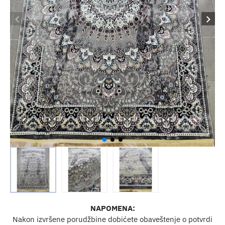
NAPOMENA:
Nakon izvršene porudžbine dobićete obaveštenje o potvrdi