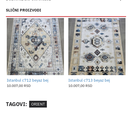
SLIČNI PROIZVODI
Istanbul c712 beyaz bej
Istanbul c713 beyaz bej
O
10.007,00 RSD
10.007,00 RSD
1
TAGOVI:
ORIENT