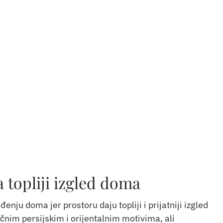
a topliji izgled doma
ju doma jer prostoru daju topliji i prijatniji izgled
sičnim persijskim i orijentalnim motivima, ali