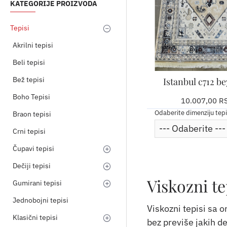
KATEGORIJE PROIZVODA
Tepisi
Akrilni tepisi
Beli tepisi
Bež tepisi
Istanbul c712 be
Boho Tepisi
10.007,00 R
Odaberite dimenziju tep
Braon tepisi
Crni tepisi
Čupavi tepisi
Dečiji tepisi
Viskozni te
Gumirani tepisi
Jednobojni tepisi
Viskozni tepisi sa 
Klasični tepisi
bez previše jakih de