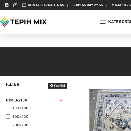
KONTAKTIRAJTE NAS
+381 65 807 27 55
MAJAKOVSK
KATEGORI
FILTER
Poništi
DIMENZIJA
133x190
160x220
200x290