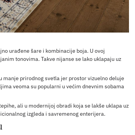
ljno urađene šare i kombinacije boja. U ovoj
ljanim tonovima. Takve nijanse se lako uklapaju uz
ju manje prirodnog svetla jer prostor vizuelno deluje
aljima veoma su popularni u većim dnevnim sobama
epihe, ali u modernijoj obradi koja se lakše uklapa uz
adicionalnog izgleda i savremenog enterijera.
u