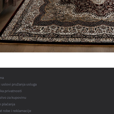
ma
 uslovi pružanja usluga
ika privatnosti
stvo za kupovinu
n plaćanja
t robe i reklamacije