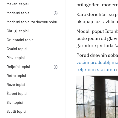
prilagođeni moder
Mekani tepisi
Moderni tepisi
Karakteristični su 
uklapaju uz različit
Moderni tepisi za dnevnu sobu
Modeli poput Istanbu
Okrugli tepisi
bude jedan od glavn
Orijentalni tepisi
garniture jer tada š
Ovalni tepisi
Pored dnevnih soba,
Plavi tepisi
većim predsoblјim
Reljefni tepisi
reljefnim stazama
i
Retro tepisi
Roze tepisi
Šareni tepisi
Sivi tepisi
Svetli tepisi