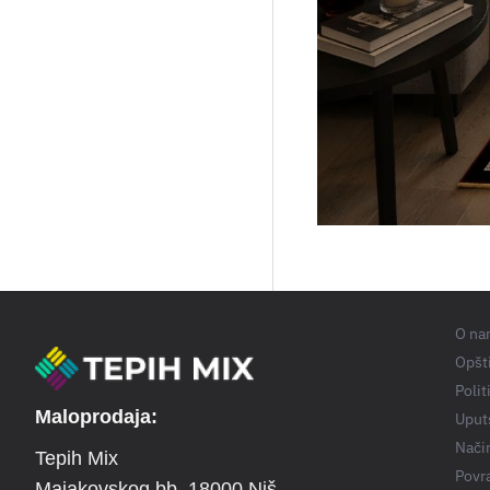
O na
Opšti
Polit
Maloprodaja:
Uput
Nači
Tepih Mix
Povra
Majakovskog bb
, 18000 Niš