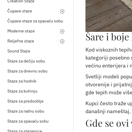
Creation Staze
Čupave staze
Čupave staze za spavaću sobu
Moderne staze
Šare i boje
Reljefne staze
Kod viskoznih tepih
Sound Staze
kategoriji posebno 
Staze za dečiju sobu
većinu enterijera i
Staze za dnevnu sobu
Svetliji modeli popu
Staze za hodnik
otvorenije i prijatn
Staze za kuhinju
gde tepih može više
Staze za predsoblje
Kupci često traže u
današnji nameštaj. Z
Staze za radnu sobu
Gde se ovi 
Staze za spavaću sobu
Staze za stepenice