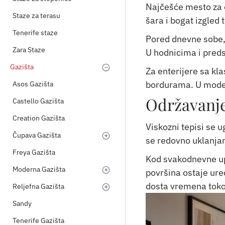
Najčešće mesto za o
Staze za terasu
šara i bogat izgled
Tenerife staze
Pored dnevne sobe, 
Zara Staze
U hodnicima i pred
Gazišta
Za enterijere sa k
bordurama. U modern
Asos Gazišta
Održavanje
Castello Gazišta
Creation Gazišta
Viskozni tepisi se 
Čupava Gazišta
se redovno uklanjan
Freya Gazišta
Kod svakodnevne upo
Moderna Gazišta
površina ostaje ured
dosta vremena tokom
Reljefna Gazišta
Sandy
Tenerife Gazišta