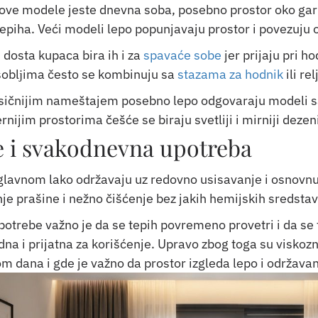
ve modele jeste dnevna soba, posebno prostor oko garnitu
 tepiha. Veći modeli lepo popunjavaju prostor i povezuju
dosta kupaca bira ih i za
spavaće sobe
jer prijaju pri h
soblјima često se kombinuju sa
stazama za hodnik
ili re
lasičnijim nameštajem posebno lepo odgovaraju modeli s
ijim prostorima češće se biraju svetliji i mirniji dezeni
 i svakodnevna upotreba
uglavnom lako održavaju uz redovno usisavanje i osnovnu
je prašine i nežno čišćenje bez jakih hemijskih sredstav
trebe važno je da se tepih povremeno provetri i da se 
na i prijatna za korišćenje. Upravo zbog toga su viskozni
 dana i gde je važno da prostor izgleda lepo i održava