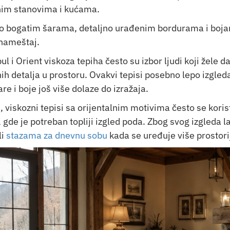
nim stanovima i kućama.
po bogatim šarama, detaljno urađenim bordurama i bojam
 nameštaj.
l i Orient viskoza tepiha često su izbor ljudi koji žele d
ih detalja u prostoru. Ovakvi tepisi posebno lepo izgleda
are i boje još više dolaze do izražaja.
 viskozni tepisi sa orijentalnim motivima često se koris
a
gde je potreban topliji izgled poda. Zbog svog izgleda 
li
stazama za dnevnu sobu
kada se uređuje više prostorij