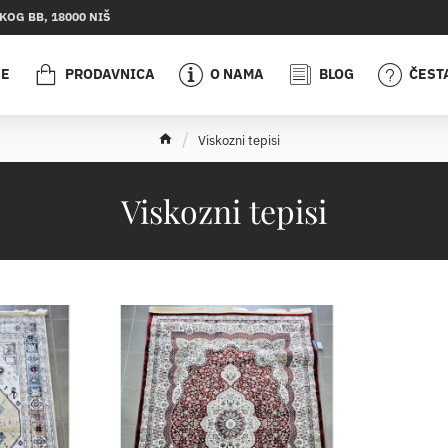
OG BB, 18000 NIŠ
JE
PRODAVNICA
O NAMA
BLOG
ČEST
h
Viskozni tepisi
o
m
e
Viskozni tepisi