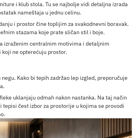
re i klub stola. Tu se najbolje vidi detaljna izrada
 ostatak nameštaja u jednu celinu.
odanju i prostor čine toplijim za svakodnevni boravak.
ljefnim stazama koje prate sličan stil i boje.
a izraženim centralnim motivima i detaljnim
 koji ne opterećuju prostor.
 negu. Kako bi tepih zadržao lep izgled, preporučuje
a.
fleke uklanjaju odmah nakon nastanka. Na taj način
 tepisi čest izbor za prostorije u kojima se provodi
no.