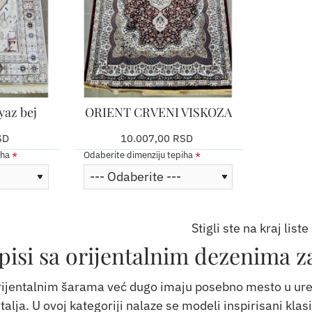
yaz bej
ORIENT CRVENI VISKOZA
SD
10.007,00 RSD
iha
Odaberite dimenziju tepiha
Stigli ste na kraj liste
pisi sa orijentalnim dezenima z
orijentalnim šarama već dugo imaju posebno mesto u uređen
talja. U ovoj kategoriji nalaze se modeli inspirisani kla