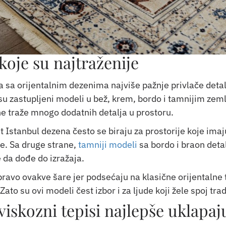
 koje su najtraženije
a sa orijentalnim dezenima najviše pažnje privlače deta
su zastupljeni modeli u bež, krem, bordo i tamnijim zem
 ne traže mnogo dodatnih detalja u prostoru.
t Istanbul dezena često se biraju za prostorije koje ima
ije. Sa druge strane,
tamniji modeli
sa bordo i braon det
 da dođe do izražaja.
pravo ovakve šare jer podsećaju na klasične orijentalne t
ato su ovi modeli čest izbor i za ljude koji žele spoj tr
viskozni tepisi najlepše uklapaj