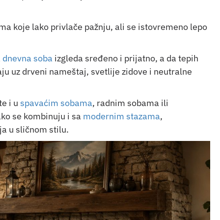
a koje lako privlače pažnju, ali se istovremeno lepo
a
dnevna soba
izgleda sređeno i prijatno, a da tepih
ju uz drveni nameštaj, svetlije zidove i neutralne
te i u
spavaćim sobama
, radnim sobama ili
lako se kombinuju i sa
modernim stazama
,
a u sličnom stilu.