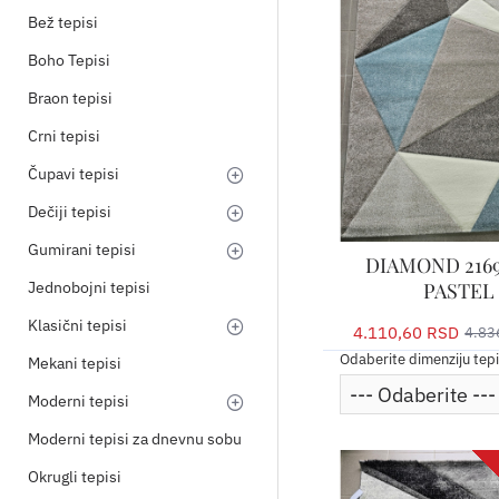
Bež tepisi
200x290
Boho Tepisi
250x350
Braon tepisi
Crni tepisi
Čupavi tepisi
Dečiji tepisi
Gumirani tepisi
DIAMOND 2169
Jednobojni tepisi
PASTEL
Klasični tepisi
4.110,60 RSD
4.83
Odaberite dimenziju tep
Mekani tepisi
Moderni tepisi
Moderni tepisi za dnevnu sobu
Okrugli tepisi