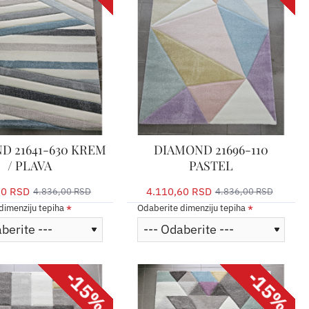
D 21641-630 KREM
DIAMOND 21696-110
/ PLAVA
PASTEL
60 RSD
4.110,60 RSD
4.836,00 RSD
4.836,00 RSD
dimenziju tepiha
Odaberite dimenziju tepiha
-15%
-15%