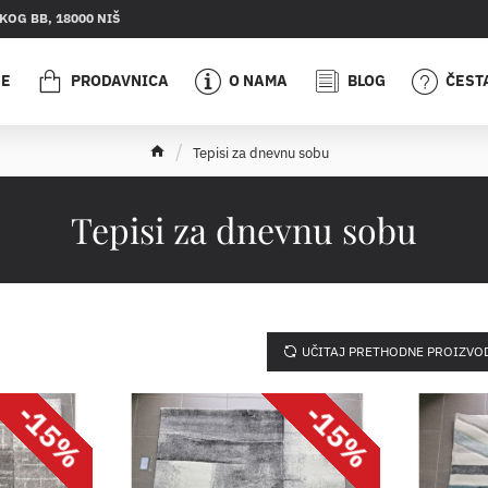
OG BB, 18000 NIŠ
JE
PRODAVNICA
O NAMA
BLOG
ČEST
h
Tepisi za dnevnu sobu
o
m
e
Tepisi za dnevnu sobu
UČITAJ PRETHODNE PROIZVO
-15%
-15%