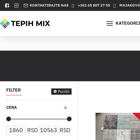
KONTAKTIRAJTE NAS
+381 65 807 27 55
MAJAKOVSK
KATEGORI
FILTER
Poništi
CENA
RSD
RSD