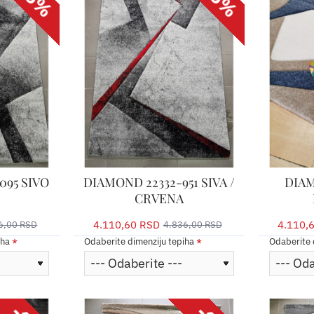
095 SIVO
DIAMOND 22332-951 SIVA /
DIAM
CRVENA
4.110,60 RSD
4.110,
6,00 RSD
4.836,00 RSD
iha
Odaberite dimenziju tepiha
Odaberite 