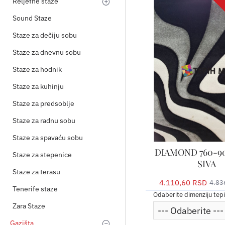
Reljefne staze
Sound Staze
Staze za dečiju sobu
Staze za dnevnu sobu
Staze za hodnik
Staze za kuhinju
Staze za predsoblje
Staze za radnu sobu
Staze za spavaću sobu
DIAMOND 760-90
Staze za stepenice
SIVA
Staze za terasu
4.110,60 RSD
4.83
Tenerife staze
Odaberite dimenziju tep
Zara Staze
Gazišta