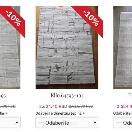
-10%
-10%
195
Elio 64393-161
E
2.624,40 RSD
2.624,
6,00 RSD
2.916,00 RSD
iha
Odaberite dimenziju tepiha
Odaberite 