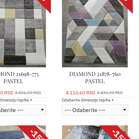
OND 21698-775
DIAMOND 21878-760
PASTEL
PASTEL
60 RSD
4.110,60 RSD
4.836,00 RSD
4.836,00 RSD
dimenziju tepiha
Odaberite dimenziju tepiha
-15%
-15%