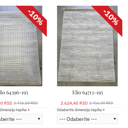
-10%
-10%
lio 64396-195
Elio 64713-195
40 RSD
2.624,40 RSD
2.916,00 RSD
2.916,00 RSD
dimenziju tepiha
Odaberite dimenziju tepiha