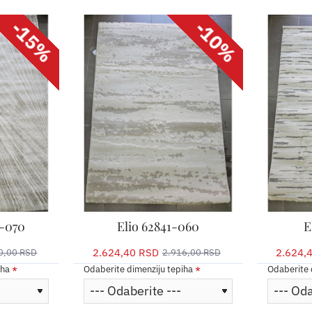
-15%
-10%
-070
Elio 62841-060
E
2.624,40 RSD
2.624,
0,00 RSD
2.916,00 RSD
iha
Odaberite dimenziju tepiha
Odaberite 