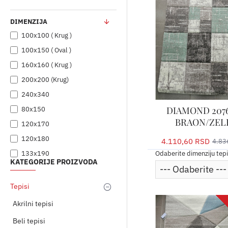
DIMENZIJA
100x100 ( Krug )
100x150 ( Oval )
160x160 ( Krug )
200x200 (Krug)
240x340
DIAMOND 2076
80x150
BRAON/ZEL
120x170
120x180
4.110,60 RSD
4.83
Odaberite dimenziju tep
133x190
KATEGORIJE PROIZVODA
140x140 ( Krug )
140x200
Tepisi
160x220
Akrilni tepisi
160x230
Beli tepisi
200x250