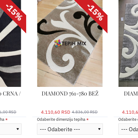
-15%
-15%
 CRNA /
DIAMOND 761-780 BEŽ
DIAM
4.110,60 RSD
4.110,
6,00 RSD
4.836,00 RSD
iha
Odaberite dimenziju tepiha
Odaberite 