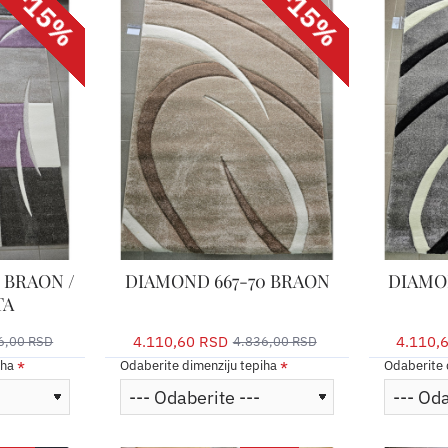
-15%
-15%
 BRAON /
DIAMOND 667-70 BRAON
DIAMO
TA
4.110,60 RSD
4.110,
6,00 RSD
4.836,00 RSD
iha
Odaberite dimenziju tepiha
Odaberite 