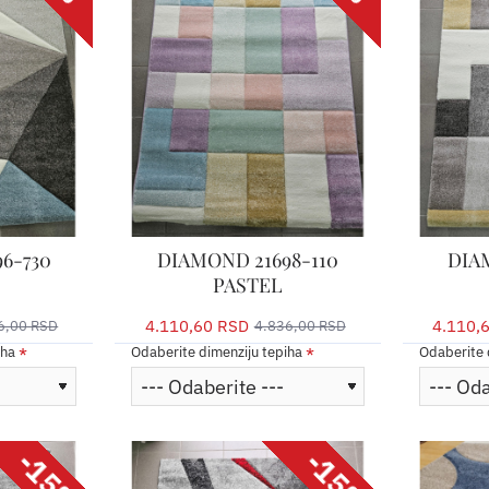
6-730
DIAMOND 21698-110
DIAM
PASTEL
4.110,60 RSD
4.110,
6,00 RSD
4.836,00 RSD
iha
Odaberite dimenziju tepiha
Odaberite 
-15%
-15%