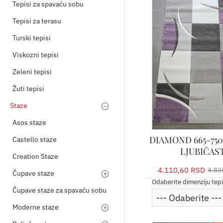
Tepisi za spavaću sobu
Tepisi za terasu
Turski tepisi
Viskozni tepisi
Zeleni tepisi
Žuti tepisi
Staze
Asos staze
DIAMOND 665-750
Castello staze
LJUBIČAS
Creation Staze
4.110,60 RSD
4.83
Čupave staze
Odaberite dimenziju tep
Čupave staze za spavaću sobu
Moderne staze