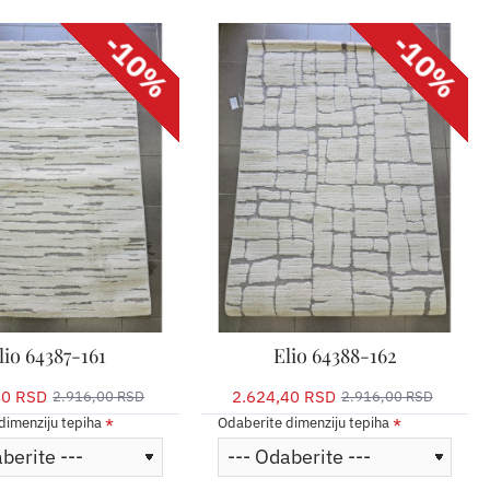
-10%
-10%
lio 64387-161
Elio 64388-162
40 RSD
2.624,40 RSD
2.916,00 RSD
2.916,00 RSD
dimenziju tepiha
Odaberite dimenziju tepiha