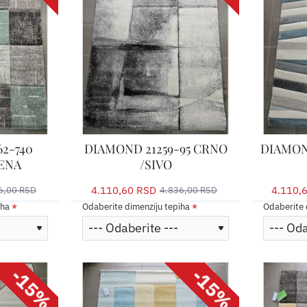
2-740
DIAMOND 21259-95 CRNO
DIAMON
ENA
/SIVO
4.110,60 RSD
4.110,
6,00 RSD
4.836,00 RSD
iha
Odaberite dimenziju tepiha
Odaberite 
-15%
-15%