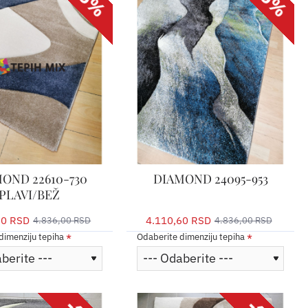
OND 22610-730
DIAMOND 24095-953
PLAVI/BEŽ
60 RSD
4.110,60 RSD
4.836,00 RSD
4.836,00 RSD
dimenziju tepiha
Odaberite dimenziju tepiha