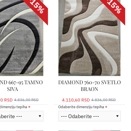
-15%
-15%
ND 667-95 TAMNO
DIAMOND 760-70 SVETLO
SIVA
BRAON
60 RSD
4.110,60 RSD
4.836,00 RSD
4.836,00 RSD
dimenziju tepiha
Odaberite dimenziju tepiha