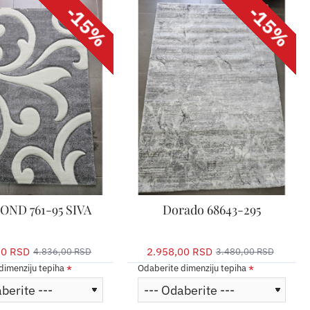
-15%
-15%
OND 761-95 SIVA
Dorado 68643-295
60 RSD
2.958,00 RSD
4.836,00 RSD
3.480,00 RSD
dimenziju tepiha
Odaberite dimenziju tepiha