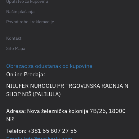
Uputstvo za kupovinu
Način plaćanja
Povrat robe i reklamacije
Kontakt
Site Mapa
Obrazac za odustanak od kupovine
Online Prodaja:
NILUFER NUROGLU PR TRGOVINSKA RADNJA N
SHOP NIŠ (PALILULA)
Adresa: Nova železnička kolonija 7B/26, 18000
Niš
Telefon: +381 65 807 27 55