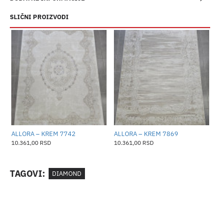
SLIČNI PROIZVODI
ALLORA – KREM 7742
ALLORA – KREM 7869
A
10.361,00 RSD
10.361,00 RSD
1
TAGOVI:
DIAMOND