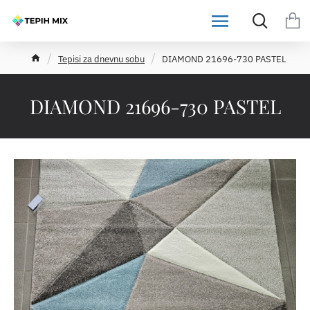
h
Tepisi za dnevnu sobu
DIAMOND 21696-730 PASTEL
o
m
e
DIAMOND 21696-730 PASTEL