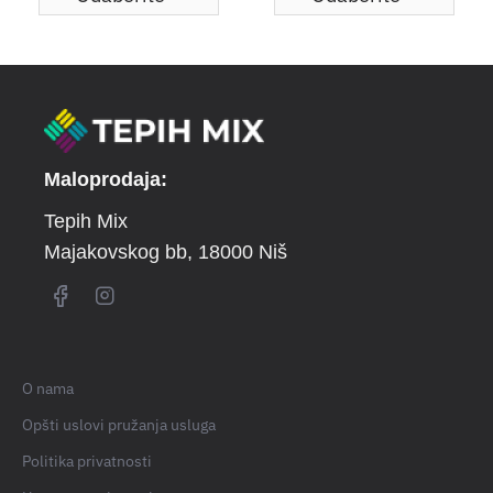
Maloprodaja:
Tepih Mix
Majakovskog bb
, 18000 Niš
O nama
Opšti uslovi pružanja usluga
Politika privatnosti