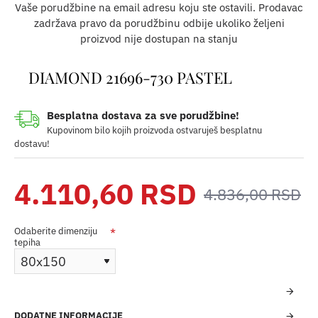
Vaše porudžbine na email adresu koju ste ostavili. Prodavac
zadržava pravo da porudžbinu odbije ukoliko željeni
proizvod nije dostupan na stanju
DIAMOND 21696-730 PASTEL
Besplatna dostava za sve porudžbine!
Kupovinom bilo kojih proizvoda ostvaruješ besplatnu
dostavu!
4.110,60 RSD
4.836,00 RSD
Odaberite dimenziju
tepiha
DODATNE INFORMACIJE