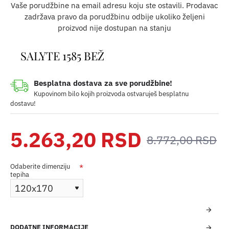
Vaše porudžbine na email adresu koju ste ostavili. Prodavac
zadržava pravo da porudžbinu odbije ukoliko željeni
proizvod nije dostupan na stanju
SALYTE 1585 BEŽ
Besplatna dostava za sve porudžbine!
Kupovinom bilo kojih proizvoda ostvaruješ besplatnu
dostavu!
5.263,20 RSD
8.772,00 RSD
Odaberite dimenziju
tepiha
DODATNE INFORMACIJE