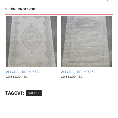
SLIČNI PROIZVODI
ALLORA – KREM 7742
ALLORA – KREM 7869
A
10.361,00 RSD
10.361,00 RSD
1
TAGOVI:
SALYTE