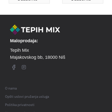
Maloprodaja:
Tepih Mix
Majakovskog bb
, 18000 Niš
O nama
Opšti uslovi pružanja usluga
Politika privatnosti