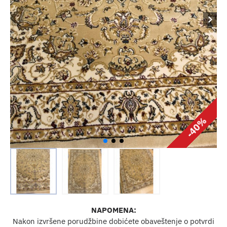
-40%
NAPOMENA:
Nakon izvršene porudžbine dobićete obaveštenje o potvrdi