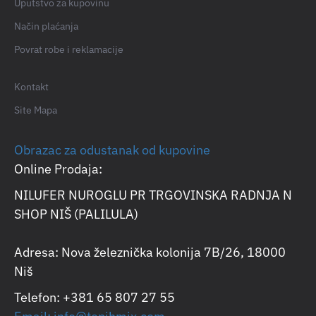
Uputstvo za kupovinu
Način plaćanja
Povrat robe i reklamacije
Kontakt
Site Mapa
Obrazac za odustanak od kupovine
Online Prodaja:
NILUFER NUROGLU PR TRGOVINSKA RADNJA N
SHOP NIŠ (PALILULA)
Adresa: Nova železnička kolonija 7B/26, 18000
Niš
Telefon: +381 65 807 27 55