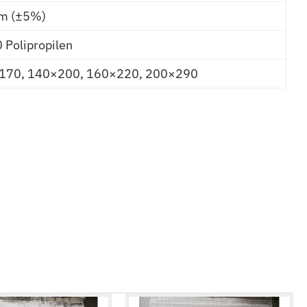
m (±5%)
Polipropilen
170, 140×200, 160×220, 200×290
ALMIRA 4937 GREY BLACK
6.581,00 RSD