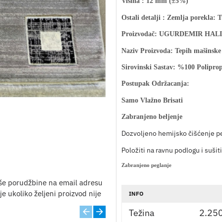
Visina : 12 mm (±5%)
Ostali detalji
: Zemlja porekla: T
Proizvodač: UGURDEMIR HALI
Naziv Proizvoda: Tepih mašinske
Sirovinski Sastav: %100 Poliprop
Postupak Održacanja:
Samo Vlažno Brisati
Zabranjeno beljenje
Dozvoljeno hemijsko čišćenje p
Položiti na ravnu podlogu i sušiti
Zabranjeno peglanje
še porudžbine na email adresu
e ukoliko željeni proizvod nije
INFO
Težina
2.25