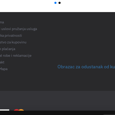
ma
 uslovi pružanja usluga
ika privatnosti
stvo za kupovinu
n plaćanja
t robe i reklamacije
akt
Obrazac za odustanak od k
 Mapa