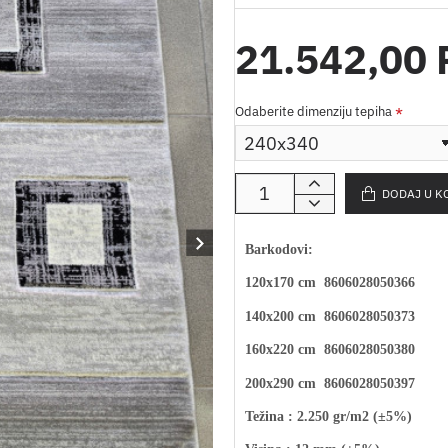
21.542,00
Odaberite dimenziju tepiha
DODAJ U K
Barkodovi:
120
x
170 cm 8606028050366
140
x
200 cm 8606028050373
160
x
220 cm 8606028050380
200
x
290 cm 8606028050397
Težina : 2.250 gr/m2 (±5%)