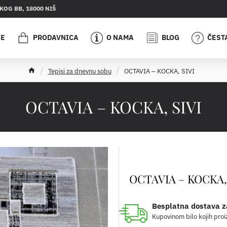
OG BB, 18000 NIŠ
JE
PRODAVNICA
O NAMA
BLOG
ČEST
h
Tepisi za dnevnu sobu
OCTAVIA – KOCKA, SIVI
o
m
e
OCTAVIA – KOCKA, SIVI
OCTAVIA – KOCKA, 
Besplatna dostava z
Kupovinom bilo kojih proi