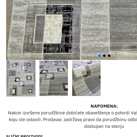
NAPOMENA:
Nakon izvršene porudžbine dobićete obaveštenje o potvrdi Va
koju ste ostavili. Prodavac zadržava pravo da porudžbinu odbij
dostupan na stanju
SLIČNI PROIZVODI