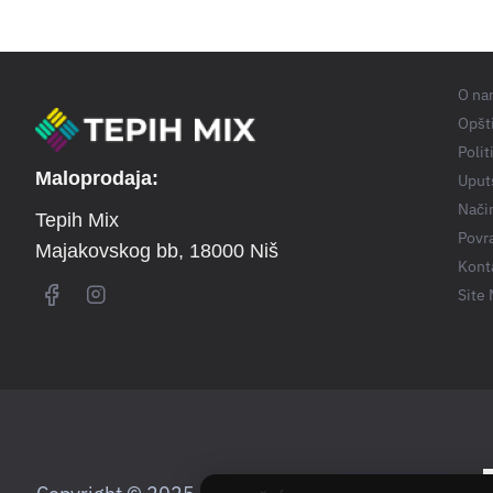
O na
Opšti
Polit
Maloprodaja:
Uput
Nači
Tepih Mix
Povra
Majakovskog bb
, 18000 Niš
Kont
Site