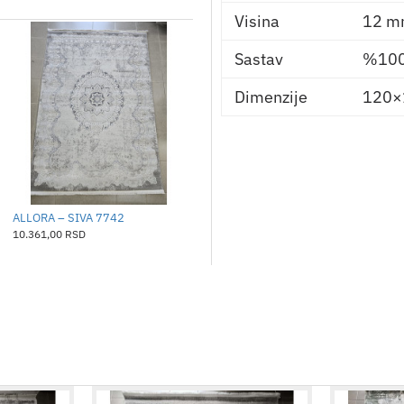
Visina
12 m
Sastav
%100 
Dimenzije
120×
ALLORA – SIVA 7742
ALLORA – SIVA 7869
10.361,00 RSD
10.361,00 RSD