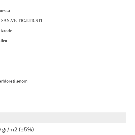
urska
 SAN.VE TIC.LTD.STI
 izrade
ilen
erhloretilenom
0 gr/m2 (±5%)