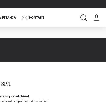
A PITANJA
KONTAKT
SIVI
a sve porudžbine!
zvoda ostvaruješ besplatnu dostavu!