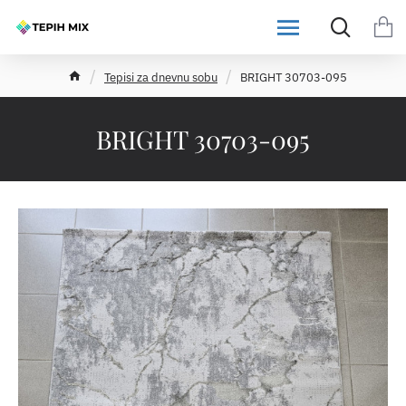
h
Tepisi za dnevnu sobu
BRIGHT 30703-095
o
m
e
BRIGHT 30703-095