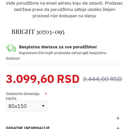
Vaše porudžbine na email adresu koju ste ostavili. Prodavac
zadržava pravo da porudžbinu odbije ukoliko željeni
proizvod nije dostupan na stanju
BRIGHT 30703-095
Besplatna dostava za sve porudžbine!
Kupovinom bilo kojih proizvoda ostvaruješ besplatnu
dostavu!
3.099,60 RSD
3.444,00 RSD
Odaberite dimenziju
tepiha
DODATNE INFORMACIJE