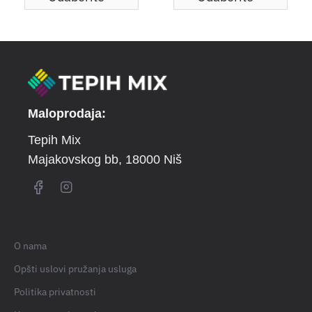
Maloprodaja:
Tepih Mix
Majakovskog bb
, 18000 Niš
O nama
Opšti uslovi pružanja usluga
Politika privatnosti