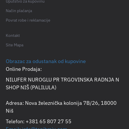
Uputstvo za kupovinu
Način plaćanja
Povrat robe i reklamacije
Kontakt
Site Mapa
Obrazac za odustanak od kupovine
Online Prodaja:
NILUFER NUROGLU PR TRGOVINSKA RADNJA N
SHOP NIŠ (PALILULA)
Adresa: Nova železnička kolonija 7B/26, 18000
Niš
Telefon: +381 65 807 27 55