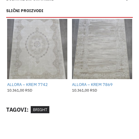
SLIČNI PROIZVODI
ALLORA – KREM 7742
ALLORA – KREM 7869
A
10.361,00 RSD
10.361,00 RSD
1
TAGOVI:
BRIGHT