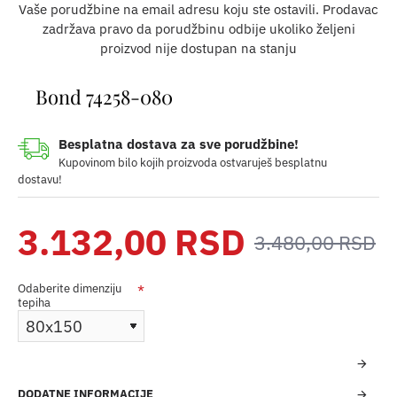
Vaše porudžbine na email adresu koju ste ostavili. Prodavac
zadržava pravo da porudžbinu odbije ukoliko željeni
proizvod nije dostupan na stanju
Bond 74258-080
Besplatna dostava za sve porudžbine!
Kupovinom bilo kojih proizvoda ostvaruješ besplatnu
dostavu!
3.132,00 RSD
3.480,00 RSD
Odaberite dimenziju
tepiha
DODATNE INFORMACIJE