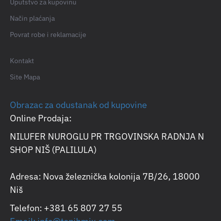
Uputstvo za kupovinu
Način plaćanja
Povrat robe i reklamacije
Kontakt
Site Mapa
Obrazac za odustanak od kupovine
Online Prodaja:
NILUFER NUROGLU PR TRGOVINSKA RADNJA N
SHOP NIŠ (PALILULA)
Adresa: Nova železnička kolonija 7B/26, 18000
Niš
Telefon: +381 65 807 27 55