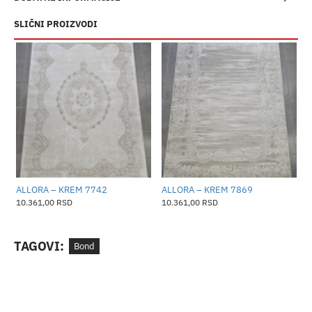
SLIČNI PROIZVODI
ALLORA – KREM 7742
ALLORA – KREM 7869
A
10.361,00 RSD
10.361,00 RSD
1
TAGOVI:
Bond