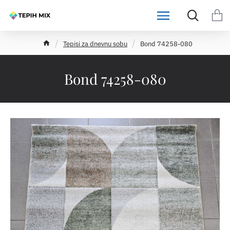
h
Tepisi za dnevnu sobu
Bond 74258-080
o
m
e
Bond 74258-080