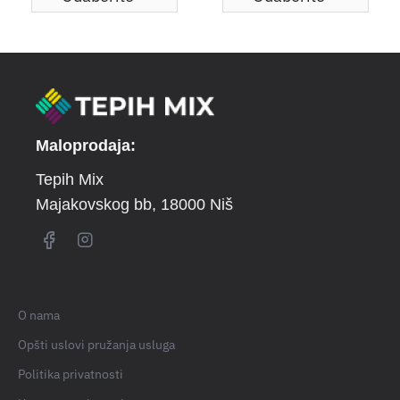
Maloprodaja:
Tepih Mix
Majakovskog bb
, 18000 Niš
O nama
Opšti uslovi pružanja usluga
Politika privatnosti