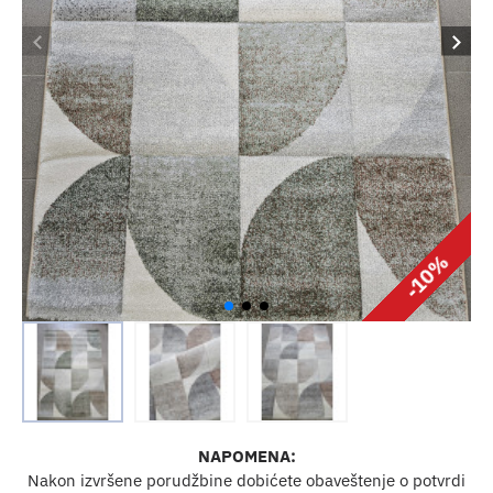
-10%
NAPOMENA:
Nakon izvršene porudžbine dobićete obaveštenje o potvrdi