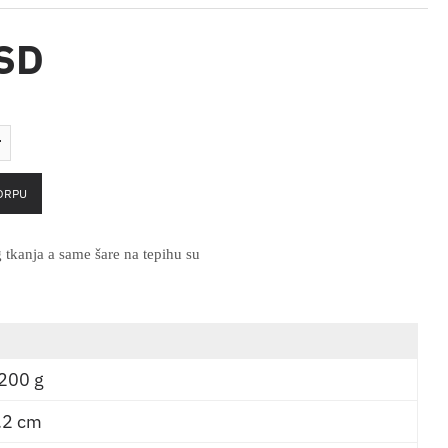
RSD
ORPU
 tkanja a same šare na tepihu su
.
200 g
.2 cm