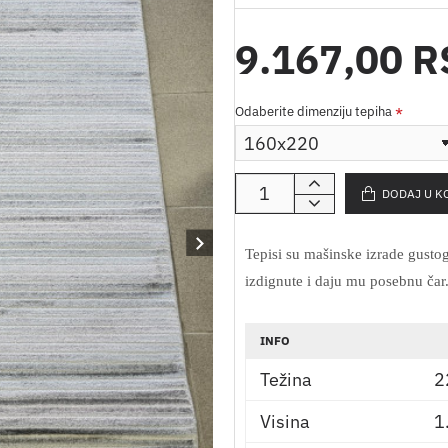
9.167,00 
Odaberite dimenziju tepiha
DODAJ U K
Tepisi su mašinske izrade gustog
izdignute i daju mu posebnu čar
INFO
Težina
2
Visina
1