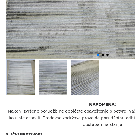
NAPOMENA:
Nakon izvršene porudžbine dobićete obaveštenje o potvrdi Va
koju ste ostavili. Prodavac zadržava pravo da porudžbinu odbij
dostupan na stanju
SLIČNI PROIZVODI