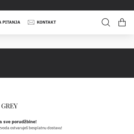
A PITANJA
KONTAKT
 GREY
a sve porudžbine!
zvoda ostvaruješ besplatnu dostavu!