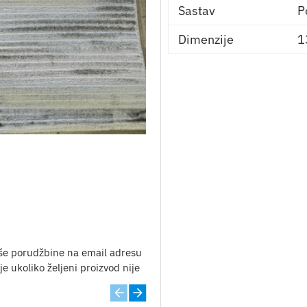
Sastav
P
Dimenzije
1
še porudžbine na email adresu
e ukoliko željeni proizvod nije