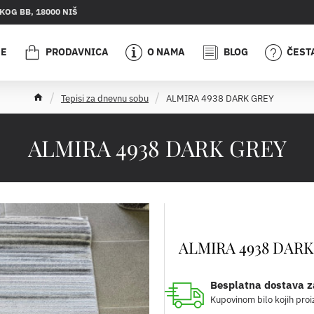
OG BB, 18000 NIŠ
JE
PRODAVNICA
O NAMA
BLOG
ČEST
h
Tepisi za dnevnu sobu
ALMIRA 4938 DARK GREY
o
m
e
ALMIRA 4938 DARK GREY
ALMIRA 4938 DARK
Besplatna dostava z
Kupovinom bilo kojih proi