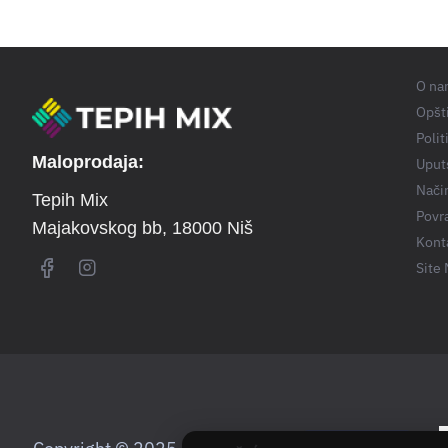
O na
Opšti
Polit
Maloprodaja:
Uput
Nači
Tepih Mix
Povra
Majakovskog bb
, 18000 Niš
Kont
Site