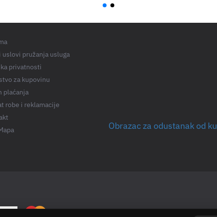
ma
 uslovi pružanja usluga
ika privatnosti
stvo za kupovinu
n plaćanja
t robe i reklamacije
akt
Obrazac za odustanak od k
 Mapa