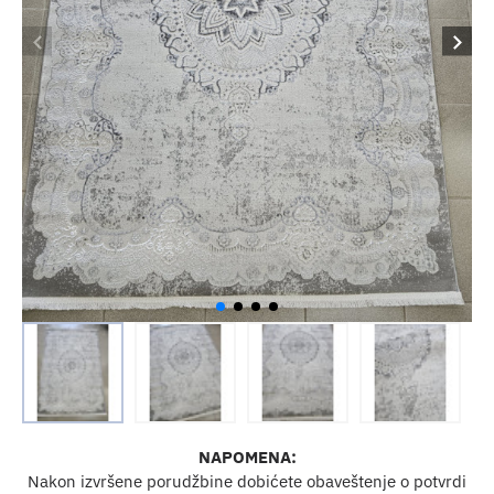
NAPOMENA:
Nakon izvršene porudžbine dobićete obaveštenje o potvrdi