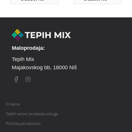
Maloprodaja:
Tepih Mix
Majakovskog bb
, 18000 Niš
O nama
Opšti uslovi pružanja usluga
Politika privatnosti