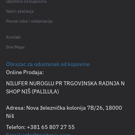
Uputstvo za kupovinu
Način plaćanja
Povrat robe i reklamacije
Kontakt
Site Mapa
Obrazac za odustanak od kupovine
Online Prodaja:
NILUFER NUROGLU PR TRGOVINSKA RADNJA N
SHOP NIŠ (PALILULA)
Adresa: Nova železnička kolonija 7B/26, 18000
Niš
Telefon: +381 65 807 27 55