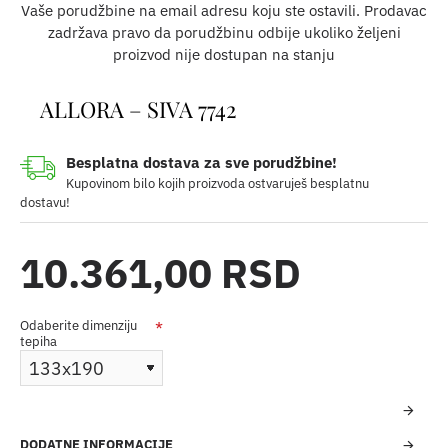
Vaše porudžbine na email adresu koju ste ostavili. Prodavac
zadržava pravo da porudžbinu odbije ukoliko željeni
proizvod nije dostupan na stanju
ALLORA – SIVA 7742
Besplatna dostava za sve porudžbine!
Kupovinom bilo kojih proizvoda ostvaruješ besplatnu
dostavu!
10.361,00 RSD
Odaberite dimenziju
tepiha
DODATNE INFORMACIJE