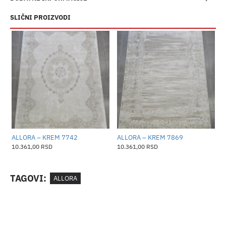
SLIČNI PROIZVODI
ALLORA – KREM 7742
ALLORA – KREM 7869
A
10.361,00 RSD
10.361,00 RSD
1
TAGOVI:
ALLORA