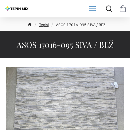
h
Tepisi
ASOS 17016-095 SIVA / BEŽ
o
m
e
ASOS 17016-095 SIVA / BEŽ