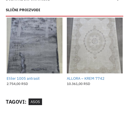
SLIČNI PROIZVODI
​Etiler 1005 antrasit
ALLORA – KREM 7742
A
2.754,00 RSD
10.361,00 RSD
1
TAGOVI:
ASOS