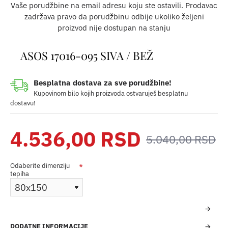
Vaše porudžbine na email adresu koju ste ostavili. Prodavac
zadržava pravo da porudžbinu odbije ukoliko željeni
proizvod nije dostupan na stanju
ASOS 17016-095 SIVA / BEŽ
Besplatna dostava za sve porudžbine!
Kupovinom bilo kojih proizvoda ostvaruješ besplatnu
dostavu!
4.536,00 RSD
5.040,00 RSD
Odaberite dimenziju
tepiha
DODATNE INFORMACIJE