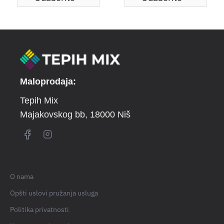
Maloprodaja:
Tepih Mix
Majakovskog bb
, 18000 Niš
O nama
Opšti uslovi pružanja usluga
Politika privatnosti