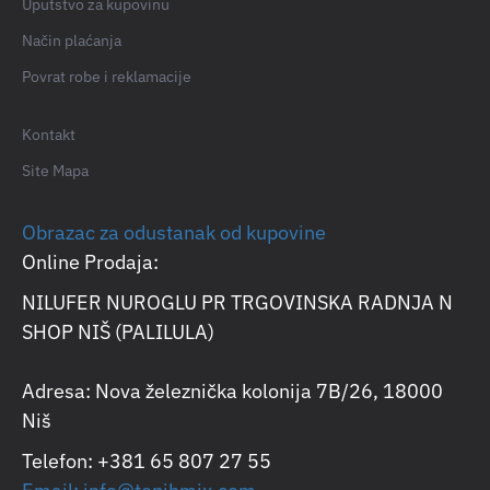
Uputstvo za kupovinu
Način plaćanja
Povrat robe i reklamacije
Kontakt
Site Mapa
Obrazac za odustanak od kupovine
Online Prodaja:
NILUFER NUROGLU PR TRGOVINSKA RADNJA N
SHOP NIŠ (PALILULA)
Adresa: Nova železnička kolonija 7B/26, 18000
Niš
Telefon: +381 65 807 27 55