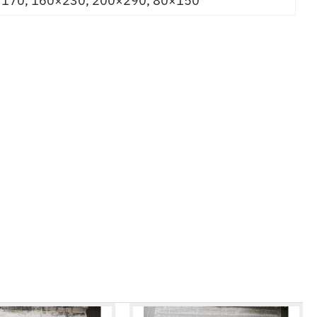
170, 160×230, 200×290, 80×150
PORTO 03400A
2.966,40 RSD
3.708,00 RSD