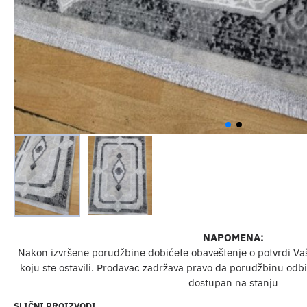
NAPOMENA:
Nakon izvršene porudžbine dobićete obaveštenje o potvrdi Va
koju ste ostavili. Prodavac zadržava pravo da porudžbinu odbij
dostupan na stanju
SLIČNI PROIZVODI