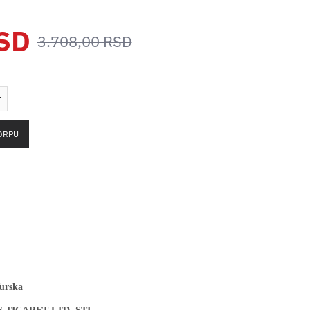
RSD
3.708,00 RSD
ORPU
Turska