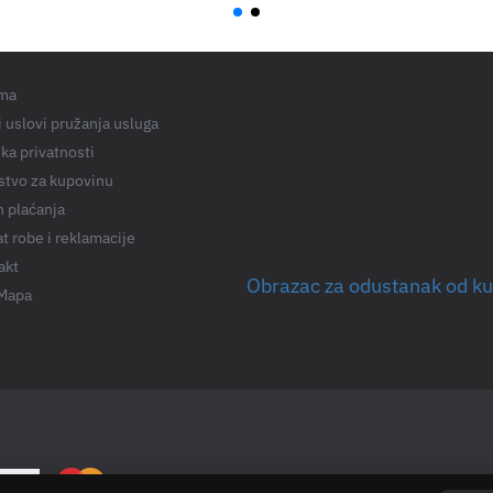
ma
 uslovi pružanja usluga
ika privatnosti
stvo za kupovinu
n plaćanja
t robe i reklamacije
akt
Obrazac za odustanak od k
 Mapa