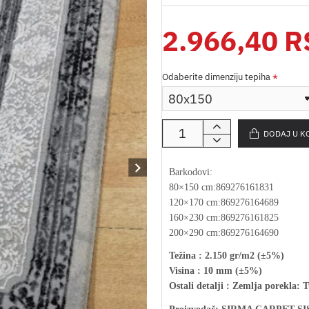
2.966,40 
Odaberite dimenziju tepiha
DODAJ U K
Barkodovi:
80×150 cm:869276161831
120×170 cm:869276164689
160×230 cm:869276161825
200×290 cm:869276164690
Težina : 2.150 gr/m2 (±5%)
Visina : 10 mm (±5%)
Ostali detalji : Zemlja porekla: 