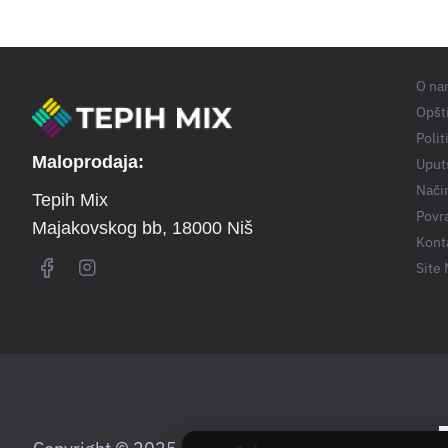
O na
Opšti
Polit
Maloprodaja:
Uput
Nači
Tepih Mix
Povra
Majakovskog bb
, 18000 Niš
Kont
Site