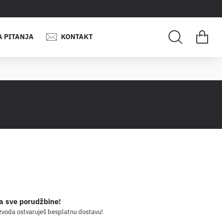
A PITANJA
KONTAKT
a sve porudžbine!
zvoda ostvaruješ besplatnu dostavu!