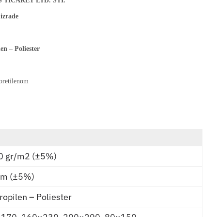
S TICARET LTD. STI.
izrade
len – Poliester
oretilenom
0 gr/m2 (±5%)
m (±5%)
ropilen – Poliester