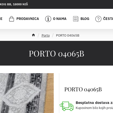
OG BB, 18000 NIŠ
JE
PRODAVNICA
O NAMA
BLOG
ČEST
h
Porto
PORTO 04065B
o
m
e
PORTO 04065B
PORTO 04065B
Besplatna dostava z
Kupovinom bilo kojih proi