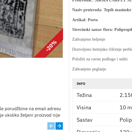
Proizvodač: SIRMA CARPET SI
Naziv proizvoda: Tepih masinske 
Artikal: Porto
Sirovinski sastav flora: Polipropi
Zabranjeno beljenje
-20%
Dozvoljeno hemijsko čišćenje perhl
Položiti na ravnu podlogu i sušiti
Zabranjeno peglanje
INFO
Težina
2.15
Visina
10 m
še porudžbine na email adresu
e ukoliko željeni proizvod nije
Sastav
Polip