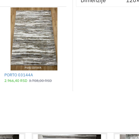
Dimenzije
120×
PORTO 03144A
PORTO 03209A
2.966,40 RSD
3.708,00 RSD
2.966,40 RSD
3.708,00 RSD