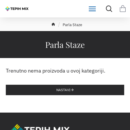
h
Parla Staze
o
m
e
Parla Staze
Trenutno nema proizvoda u ovoj kategoriji.
NASTAVI