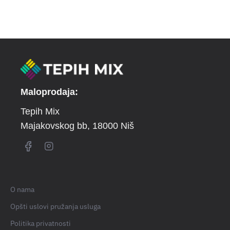
Maloprodaja:
Tepih Mix
Majakovskog bb
, 18000 Niš
O nama
Opšti uslovi pružanja usluga
Politika privatnosti