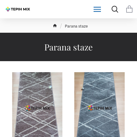
h
Parana staze
o
m
e
Parana staze