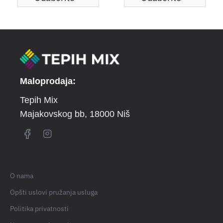
Maloprodaja:
Tepih Mix
Majakovskog bb
, 18000 Niš
O nama
Opšti uslovi pružanja usluga
Politika privatnosti