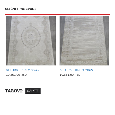
SLIČNI PROIZVODI
ALLORA – KREM 7742
ALLORA – KREM 7869
A
10.361,00 RSD
10.361,00 RSD
1
TAGOVI:
SALYTE