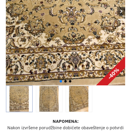
-40%
NAPOMENA:
Nakon izvršene porudžbine dobićete obaveštenje o potvrdi