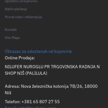
Uputstvo za kupovinu
Način plaćanja
Povrat robe i reklamacije
Kontakt
Site Mapa
Obrazac za odustanak od kupovine
Online Prodaja:
NILUFER NUROGLU PR TRGOVINSKA RADNJA N
SHOP NIŠ (PALILULA)
Adresa: Nova železnička kolonija 7B/26, 18000
Niš
Telefon: +381 65 807 27 55