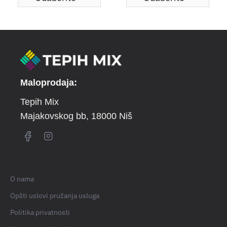
Maloprodaja:
Tepih Mix
Majakovskog bb
, 18000 Niš
O nama
Opšti uslovi pružanja usluga
Politika privatnosti