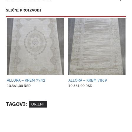
SLIČNI PROIZVODI
ALLORA – KREM 7742
ALLORA – KREM 7869
A
10.361,00 RSD
10.361,00 RSD
1
TAGOVI:
ORIENT