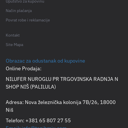
Uputstvo za kupovinu
Način plaćanja
Povrat robe i reklamacije
Kontakt
Site Mapa
Obrazac za odustanak od kupovine
Online Prodaja:
NILUFER NUROGLU PR TRGOVINSKA RADNJA N
SHOP NIŠ (PALILULA)
Adresa: Nova železnička kolonija 7B/26, 18000
Niš
Telefon: +381 65 807 27 55