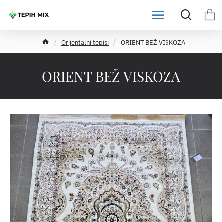
h
Orijentalni tepisi
ORIENT BEŽ VISKOZA
o
m
e
ORIENT BEŽ VISKOZA