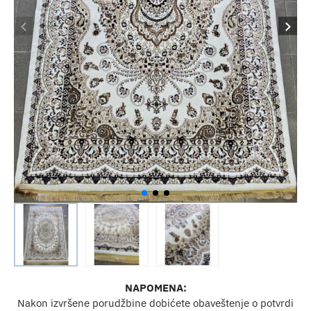
NAPOMENA:
Nakon izvršene porudžbine dobićete obaveštenje o potvrdi