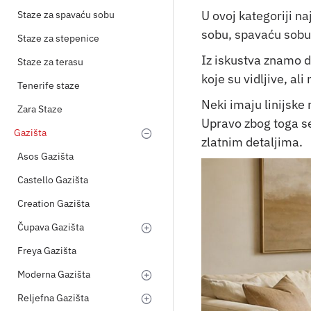
U ovoj kategoriji n
Staze za spavaću sobu
sobu, spavaću sobu,
Staze za stepenice
Iz iskustva znamo d
Staze za terasu
koje su vidljive, ali
Tenerife staze
Neki imaju linijske 
Zara Staze
Upravo zbog toga se
Gazišta
zlatnim detaljima.
Asos Gazišta
Castello Gazišta
Creation Gazišta
Čupava Gazišta
Freya Gazišta
Moderna Gazišta
Reljefna Gazišta