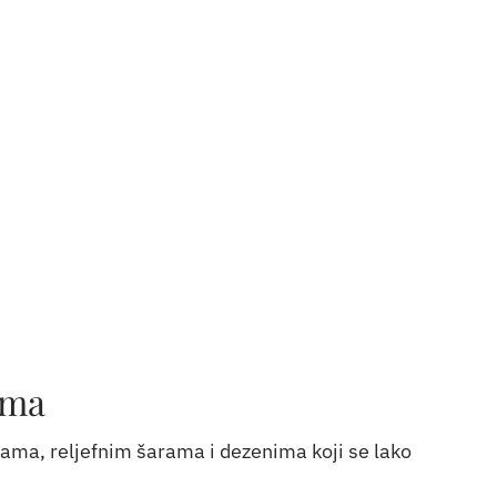
ima
jama, reljefnim šarama i dezenima koji se lako