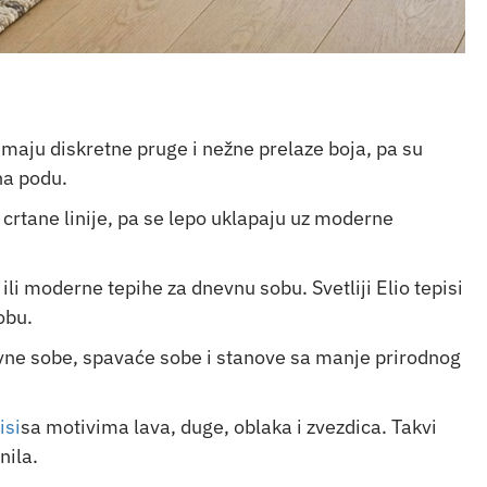
 imaju diskretne pruge i nežne prelaze boja, pa su
na podu.
 crtane linije, pa se lepo uklapaju uz moderne
ili moderne tepihe za dnevnu sobu. Svetliji Elio tepisi
obu.
nevne sobe, spavaće sobe i stanove sa manje prirodnog
isi
sa motivima lava, duge, oblaka i zvezdica. Takvi
nila.