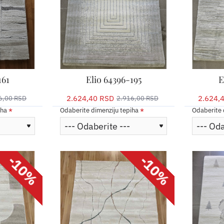
161
Elio 64396-195
E
2.624,40 RSD
2.624,
6,00 RSD
2.916,00 RSD
iha
Odaberite dimenziju tepiha
Odaberite 
-10%
-10%