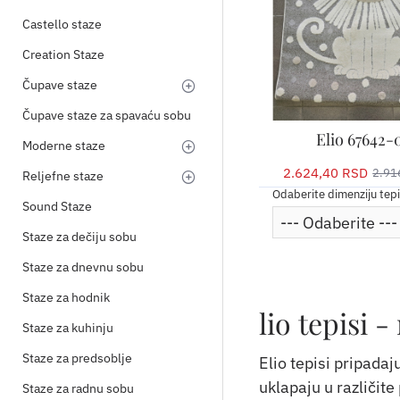
Castello staze
Creation Staze
Čupave staze
Čupave staze za spavaću sobu
Elio 67642-
Moderne staze
2.624,40 RSD
2.91
Reljefne staze
Odaberite dimenziju tep
Sound Staze
Staze za dečiju sobu
Staze za dnevnu sobu
Staze za hodnik
lio tepisi
Staze za kuhinju
Staze za predsoblje
Elio tepisi pripadaj
uklapaju u različite
Staze za radnu sobu