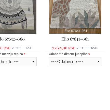
lio 67632-060
Elio 67641-061
40 RSD
2.624,40 RSD
2.916,00 RSD
2.916,00 RSD
dimenziju tepiha
Odaberite dimenziju tepiha