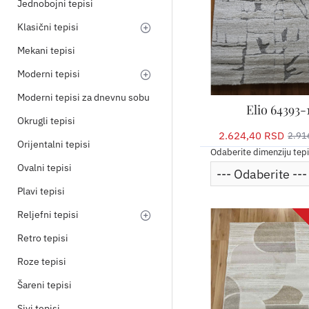
Jednobojni tepisi
Klasični tepisi
Mekani tepisi
Moderni tepisi
Moderni tepisi za dnevnu sobu
Elio 64393-
Okrugli tepisi
2.624,40 RSD
2.91
Orijentalni tepisi
Odaberite dimenziju tep
Ovalni tepisi
Plavi tepisi
Reljefni tepisi
Retro tepisi
Roze tepisi
Šareni tepisi
Sivi tepisi