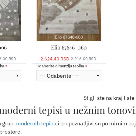
096
Elio 67646-060
2.624,40 RSD
6,00 RSD
2.916,00 RSD
iha
Odaberite dimenziju tepiha
Stigli ste na kraj liste
 - moderni tepisi u nežnim tonov
u grupi
modernih tepiha
i prepoznatljivi su po mirnim bo
 prostore.