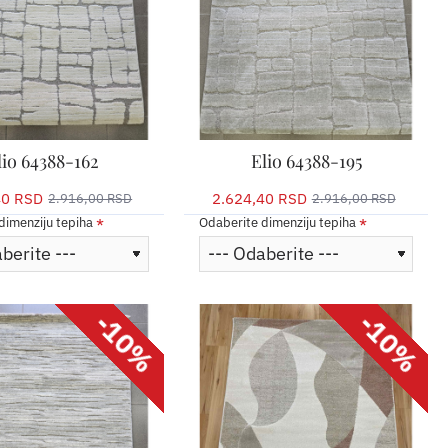
lio 64388-162
Elio 64388-195
40 RSD
2.624,40 RSD
2.916,00 RSD
2.916,00 RSD
dimenziju tepiha
Odaberite dimenziju tepiha
-10%
-10%