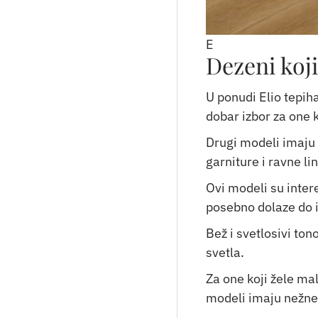
E
Dezeni koji
U ponudi Elio tepiha
dobar izbor za one 
Drugi modeli imaju 
garniture i ravne li
Ovi modeli su inter
posebno dolaze do i
Bež i svetlosivi to
svetla.
Za one koji žele mal
modeli imaju nežne 