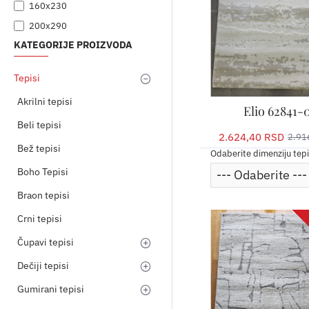
160x230
200x290
KATEGORIJE PROIZVODA
Tepisi
Akrilni tepisi
Elio 62841-
Beli tepisi
2.624,40 RSD
2.91
Bež tepisi
Odaberite dimenziju tep
Boho Tepisi
Braon tepisi
Crni tepisi
Čupavi tepisi
Dečiji tepisi
Gumirani tepisi