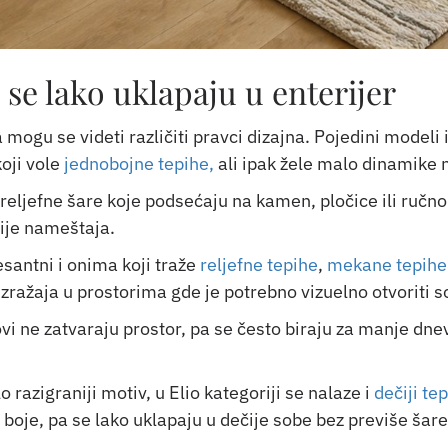
 se lako uklapaju u enterijer
 mogu se videti različiti pravci dizajna. Pojedini modeli
koji vole
jednobojne tepihe,
ali ipak žele malo dinamike 
reljefne šare koje podsećaju na kamen, pločice ili ručno
nije nameštaja.
esantni i onima koji traže
reljefne tepihe
,
mekane tepihe
zražaja u prostorima gde je potrebno vizuelno otvoriti s
novi ne zatvaraju prostor, pa se često biraju za manje d
o razigraniji motiv, u Elio kategoriji se nalaze i
dečiji tep
boje, pa se lako uklapaju u dečije sobe bez previše šare