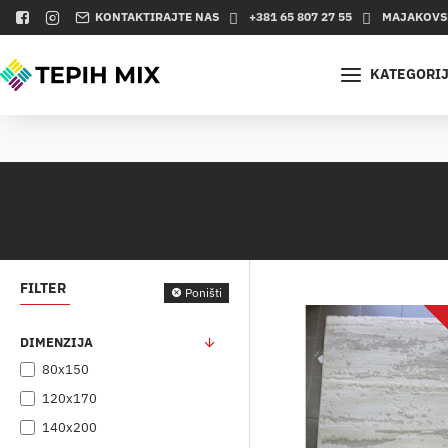
KONTAKTIRAJTE NAS
+381 65 807 27 55
MAJAKOVSK
KATEGORI
FILTER
Poništi
DIMENZIJA
80x150
120x170
140x200