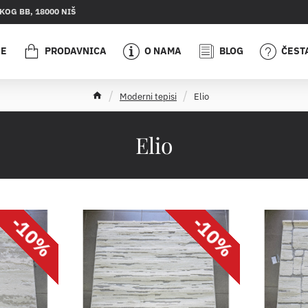
OG BB, 18000 NIŠ
JE
PRODAVNICA
O NAMA
BLOG
ČEST
h
Moderni tepisi
Elio
o
m
e
Elio
-10%
-10%