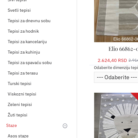
Svetli tepisi
Tepisi za dnevnu sobu
Tepisi za hodnik
Tepisi za kancelariju
Elio 66862-
Tepisi za kuhinju
2.624,40 RSD
2.91
Tepisi za spavaću sobu
Odaberite dimenziju tep
Tepisi za terasu
Turski tepisi
Viskozni tepisi
Zeleni tepisi
Žuti tepisi
Staze
Asos staze