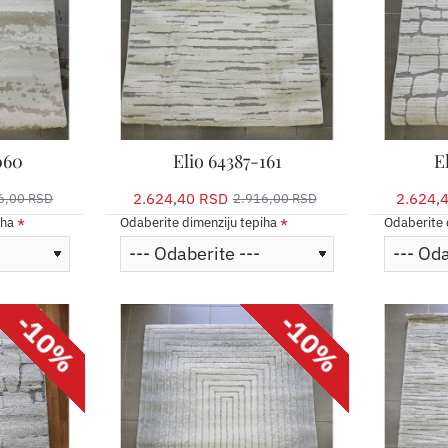
060
Elio 64387-161
E
2.624,40 RSD
2.624,
6,00 RSD
2.916,00 RSD
iha
Odaberite dimenziju tepiha
Odaberite 
-10%
-10%