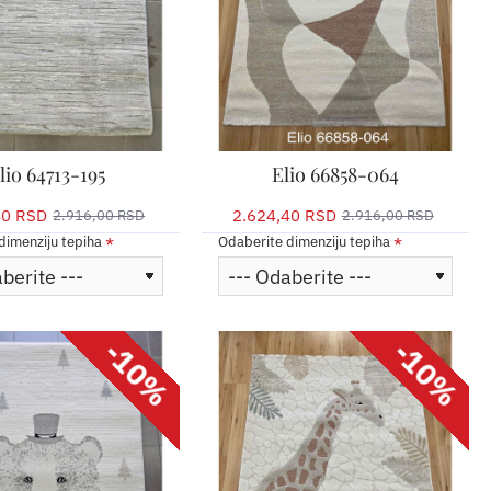
lio 64713-195
Elio 66858-064
40 RSD
2.624,40 RSD
2.916,00 RSD
2.916,00 RSD
dimenziju tepiha
Odaberite dimenziju tepiha
-10%
-10%