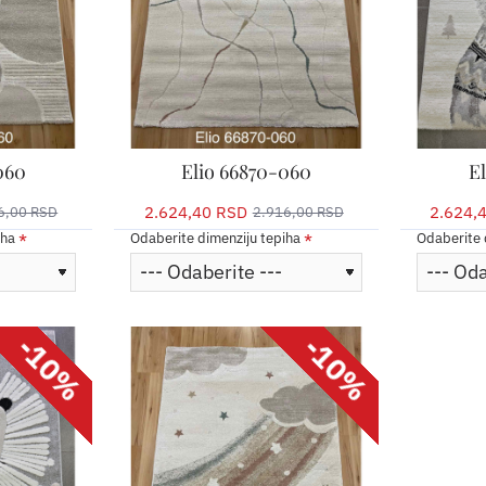
060
Elio 66870-060
E
2.624,40 RSD
2.624,
6,00 RSD
2.916,00 RSD
iha
Odaberite dimenziju tepiha
Odaberite 
-10%
-10%