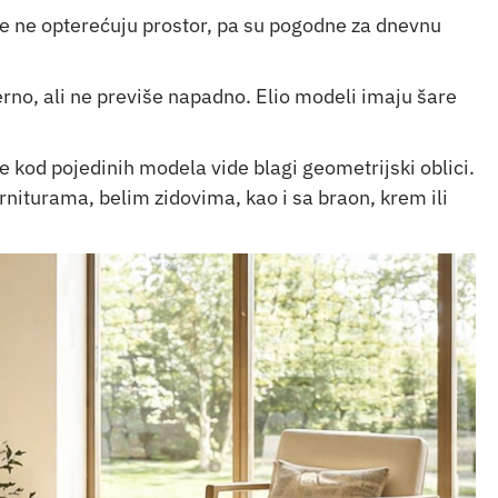
oje ne opterećuju prostor, pa su pogodne za dnevnu
rno, ali ne previše napadno. Elio modeli imaju šare
se kod pojedinih modela vide blagi geometrijski oblici.
niturama, belim zidovima, kao i sa braon, krem ili