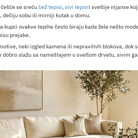
ajčešće se sreću
bež tepisi
,
sivi tepisi
i svetlije nijanse k
 dečiju sobu ili mirniji kutak u domu.
a kupci ovakve tepihe često biraju kada žele nešto mode
 nisu prejake.
motive, neki izgled kamena ili nepravilnih blokova, dok 
 dobro slažu sa nameštajem u svetlom drvetu, sivim gar