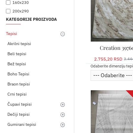
160x230
200x290
KATEGORIJE PROIZVODA
Tepisi
Akrilni tepisi
Creation 3976
Beli tepisi
2.755,20 RSD
3.44
Bež tepisi
Odaberite dimenziju tep
Boho Tepisi
Braon tepisi
Crni tepisi
Čupavi tepisi
Dečiji tepisi
Gumirani tepisi