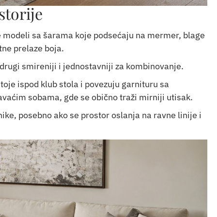
storije
aze modeli sa šarama koje podsećaju na mermer, blage
tne prelaze boja.
 drugi smireniji i jednostavniji za kombinovanje.
 stoje ispod klub stola i povezuju garnituru sa
avaćim sobama, gde se obično traži mirniji utisak.
ike, posebno ako se prostor oslanja na ravne linije i