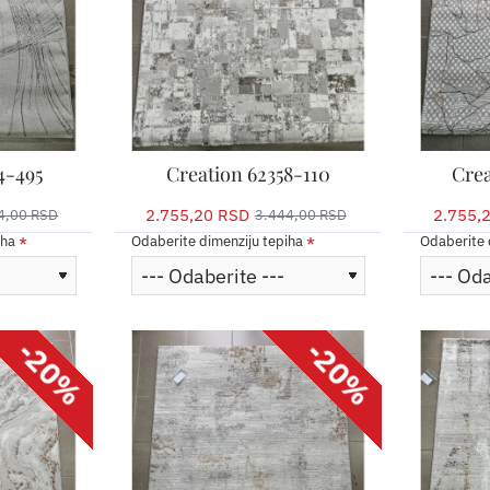
4-495
Creation 62358-110
Crea
2.755,20 RSD
2.755,
4,00 RSD
3.444,00 RSD
iha
Odaberite dimenziju tepiha
Odaberite 
-20%
-20%