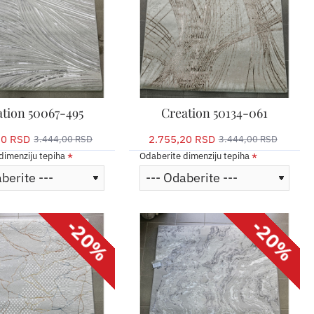
ation 50067-495
Creation 50134-061
20 RSD
2.755,20 RSD
3.444,00 RSD
3.444,00 RSD
dimenziju tepiha
Odaberite dimenziju tepiha
-20%
-20%