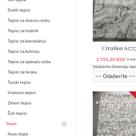
Svetli tepisi
Tepisi za dnevnu sobu
Tepisi za hodnik
Tepisi za kancelariju
Creation 6272
Tepisi za kuhinju
2.755,20 RSD
3.44
Tepisi za spavaću sobu
Odaberite dimenziju tep
Tepisi za terasu
Turski tepisi
Viskozni tepisi
Zeleni tepisi
Žuti tepisi
Staze
Asos staze