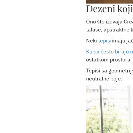
Dezeni koji
Ono što izdvaja Cre
talase, apstraktne l
Neki
tepisi
imaju jač
Kupci često biraju
ostatkom prostora. 
Tepisi sa geometrij
neutralne boje.