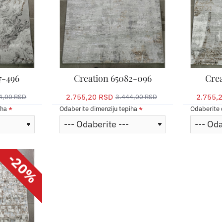
7-496
Creation 65082-096
Crea
2.755,20 RSD
2.755,
4,00 RSD
3.444,00 RSD
iha
Odaberite dimenziju tepiha
Odaberite 
-20%