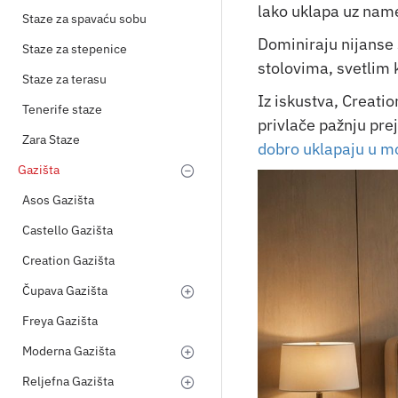
lako uklapa uz nameš
Staze za spavaću sobu
Dominiraju nijanse 
Staze za stepenice
stolovima, svetlim
Staze za terasu
Iz iskustva, Creatio
Tenerife staze
privlače pažnju pre
Zara Staze
dobro uklapaju u m
Gazišta
Asos Gazišta
Castello Gazišta
Creation Gazišta
Čupava Gazišta
Freya Gazišta
Moderna Gazišta
Reljefna Gazišta