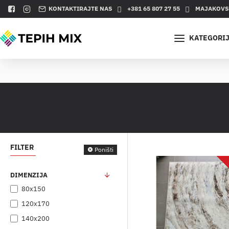
KONTAKTIRAJTE NAS
+381 65 807 27 55
MAJAKOVSK
KATEGORI
FILTER
Poništi
DIMENZIJA
80x150
120x170
140x200