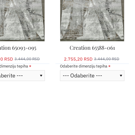
tion 65093-095
Creation 65588-061
20 RSD
2.755,20 RSD
3.444,00 RSD
3.444,00 RSD
dimenziju tepiha
Odaberite dimenziju tepiha