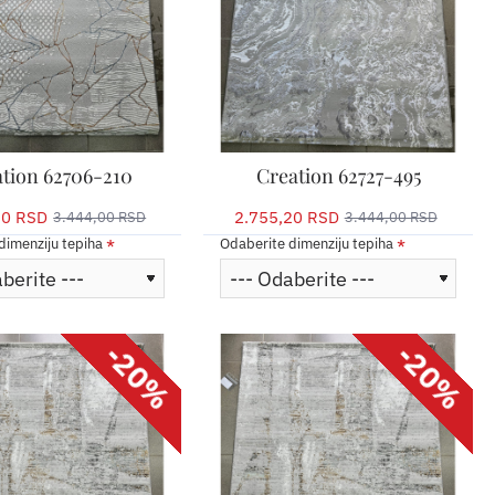
tion 62706-210
Creation 62727-495
20 RSD
2.755,20 RSD
3.444,00 RSD
3.444,00 RSD
dimenziju tepiha
Odaberite dimenziju tepiha
-20%
-20%