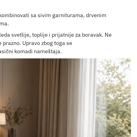
gu kombinovati sa sivim garniturama, drvenim
ama.
eda svetlije, toplije i prijatnije za boravak. Ne
je prazno. Upravo zbog toga se
klasični komadi nameštaja.