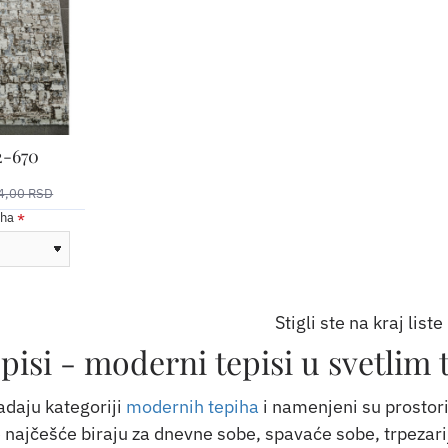
2-670
4,00 RSD
iha
Stigli ste na kraj liste
episi - moderni tepisi u svetlim
adaju kategoriji
modernih tepiha
i namenjeni su prostorim
 najčešće biraju za dnevne sobe, spavaće sobe, trpezarij