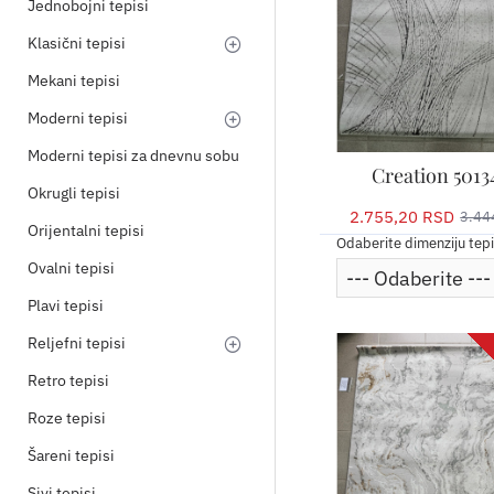
Jednobojni tepisi
Klasični tepisi
Mekani tepisi
Moderni tepisi
Moderni tepisi za dnevnu sobu
Creation 5013
Okrugli tepisi
2.755,20 RSD
3.44
Orijentalni tepisi
Odaberite dimenziju tep
Ovalni tepisi
Plavi tepisi
Reljefni tepisi
Retro tepisi
Roze tepisi
Šareni tepisi
Sivi tepisi