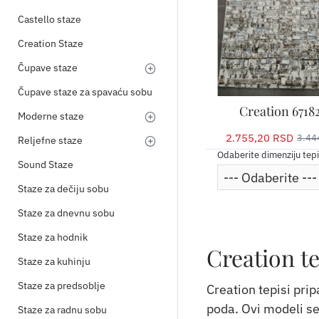
Castello staze
Creation Staze
Čupave staze
Čupave staze za spavaću sobu
Creation 6718
Moderne staze
2.755,20 RSD
3.44
Reljefne staze
Odaberite dimenziju tep
Sound Staze
Staze za dečiju sobu
Staze za dnevnu sobu
Staze za hodnik
Creation t
Staze za kuhinju
Staze za predsoblje
Creation tepisi prip
poda. Ovi modeli se
Staze za radnu sobu