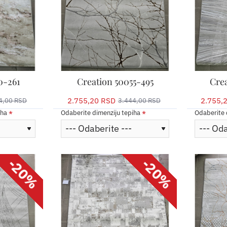
0-261
Creation 50055-495
Cre
2.755,20 RSD
2.755,
4,00 RSD
3.444,00 RSD
iha
Odaberite dimenziju tepiha
Odaberite 
-20%
-20%