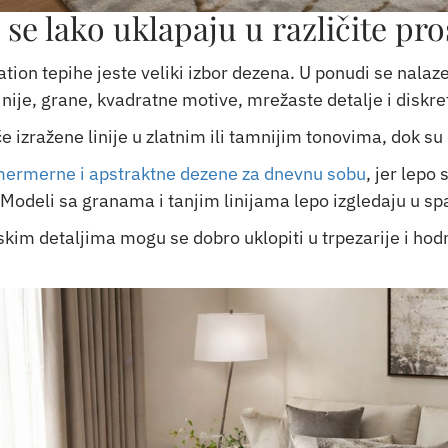
 se lako uklapaju u različite pro
ation tepihe jeste veliki izbor dezena. U ponudi se nal
inije, grane, kvadratne motive, mrežaste detalje i diskre
e izražene linije u zlatnim ili tamnijim tonovima, dok su
 mermerne i apstraktne dezene za dnevnu sobu
, jer lepo
Modeli sa granama i tanjim linijama lepo izgledaju u sp
skim detaljima mogu se dobro uklopiti u trpezarije i hodn