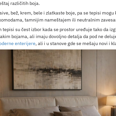
taj različitih boja.
sive, bež, krem, bele i zlatkaste boje, pa se tepisi mo
 komodama, tamnijim nameštajem ili neutralnim zaves
n tepisi su čest izbor kada se prostor uređuje tako da izgl
jakim bojama, ali imaju dovoljno detalja da pod ne delu
oderne enterijere
, ali i u stanove gde se mešaju novi i 