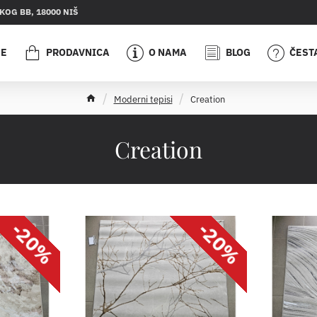
OG BB, 18000 NIŠ
JE
PRODAVNICA
O NAMA
BLOG
ČEST
h
Moderni tepisi
Creation
o
m
e
Creation
-20%
-20%