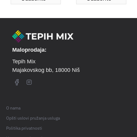
Maloprodaja:
Tepih Mix
Majakovskog bb
, 18000 Niš
O nama
Opšti uslovi pružanja usluga
Politika privatnosti