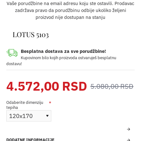
Vaše porudžbine na email adresu koju ste ostavili. Prodavac
zadržava pravo da porudžbinu odbije ukoliko željeni
proizvod nije dostupan na stanju
LOTUS 5103
Besplatna dostava za sve porudžbine!
Kupovinom bilo kojih proizvoda ostvaruješ besplatnu
dostavu!
4.572,00 RSD
5.080,00 RSD
Odaberite dimenziju
tepiha
DODATNE INFORMACIJE