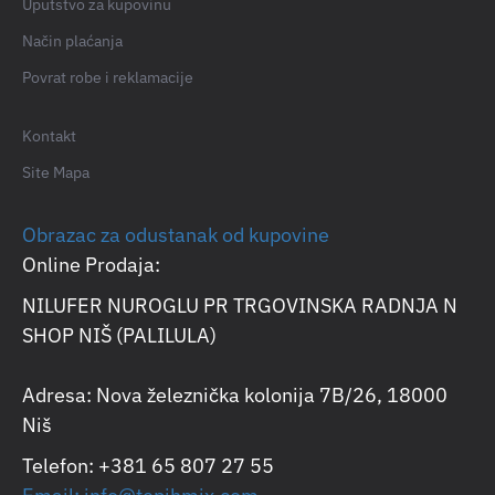
Uputstvo za kupovinu
Način plaćanja
Povrat robe i reklamacije
Kontakt
Site Mapa
Obrazac za odustanak od kupovine
Online Prodaja:
NILUFER NUROGLU PR TRGOVINSKA RADNJA N
SHOP NIŠ (PALILULA)
Adresa: Nova železnička kolonija 7B/26, 18000
Niš
Telefon: +381 65 807 27 55