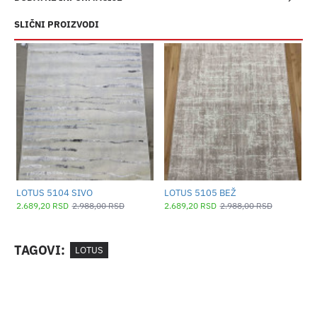
SLIČNI PROIZVODI
LOTUS 5104 SIVO
LOTUS 5105 BEŽ
L
2.689,20 RSD
2.988,00 RSD
2.689,20 RSD
2.988,00 RSD
2
TAGOVI:
LOTUS