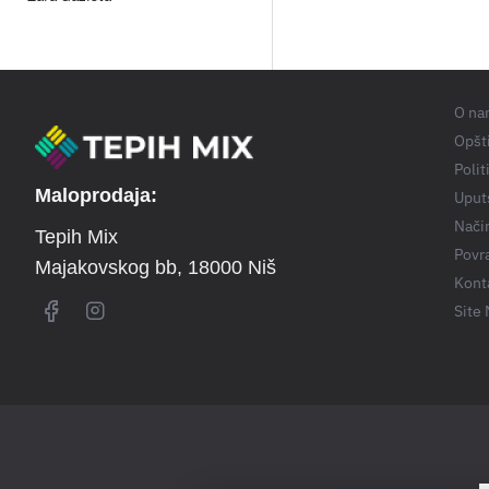
O na
Opšti
Polit
Maloprodaja:
Uput
Nači
Tepih Mix
Povra
Majakovskog bb
, 18000 Niš
Kont
Site