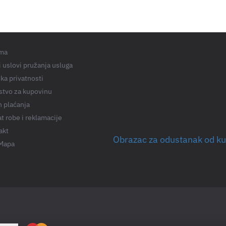
ma
 uslovi pružanja usluga
ika privatnosti
stvo za kupovinu
n plaćanja
t robe i reklamacije
akt
Obrazac za odustanak od k
 Mapa