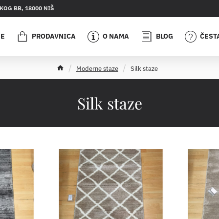
OG BB, 18000 NIŠ
JE
PRODAVNICA
O NAMA
BLOG
ČEST
h
Moderne staze
Silk staze
o
m
e
Silk staze