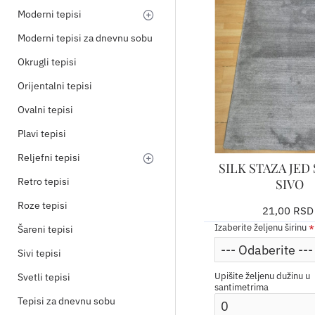
Moderni tepisi
Moderni tepisi za dnevnu sobu
Okrugli tepisi
Orijentalni tepisi
Ovalni tepisi
Plavi tepisi
Reljefni tepisi
SILK STAZA JED
Retro tepisi
SIVO
Roze tepisi
21,00 RSD
Izaberite željenu širinu
Šareni tepisi
Sivi tepisi
Upišite željenu dužinu u
Svetli tepisi
santimetrima
Tepisi za dnevnu sobu